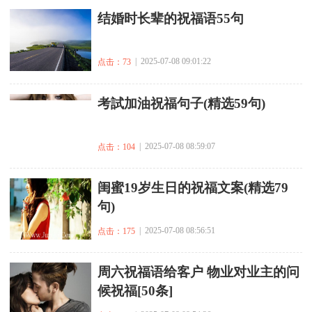
​结婚时长辈的祝福语55句
| 2025-07-08 09:01:22
点击：73
​考試加油祝福句子(精选59句)
| 2025-07-08 08:59:07
点击：104
闺蜜19岁生日的祝福文案(精选79
句)
| 2025-07-08 08:56:51
点击：175
周六祝福语给客户 物业对业主的问
候祝福[50条]