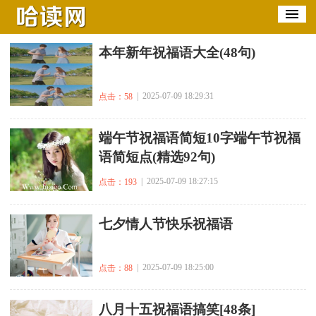
​本年新年祝福语大全(48句)
| 2025-07-09 18:29:31
点击：58
端午节祝福语简短10字端午节祝福
语简短点(精选92句)
| 2025-07-09 18:27:15
点击：193
​七夕情人节快乐祝福语
| 2025-07-09 18:25:00
点击：88
​八月十五祝福语搞笑[48条]