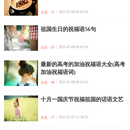
| 2025-07-08 08:45:34
点击：61
​祖国生日的祝福语56句
| 2025-07-08 08:43:19
点击：82
​最新的高考的加油祝福语大全(高考
加油祝福语词)
| 2025-07-08 08:41:03
点击：88
​十月一国庆节祝福祖国的话语文艺
| 2025-07-07 13:58:53
点击：77