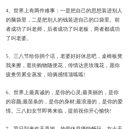
4、世界上有两件难事：一是把自己的思想装进别人
的脑袋里，二是把别人的钱装进自己的口袋里。前
者成功了叫老师，后者成功了叫老板，两者都成功
了叫老婆。
5、三八节给你捎个话，老婆好好休息吧，桌椅板凳
我来擦，逛街购物随便花，传情达意玫瑰花，愿你
疲惫劳累全蒸发，咱俩感情顶呱呱!
6、世界上最真诚的，是你的心灵;最美丽的，是你
的容颜;最苗条的，是你的身材;最浪漫的，是你的爱
情。三八妇女节即将来临，提前祝你开心愉快!
7、节日到来欢天喜地，放假休息痛快畅玩。女士天