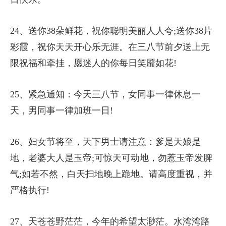
24、送你38朵鲜花，祝你聪明美丽人人夸;送你38片
彩霞，祝你天天开心乐无涯。在三八节前夕送上无
限祝福和牵挂，愿迷人的你每日笑靥如花!
25、紧急通知：今天三八节，女同事一律休息一
天，男同事一律加班一日!
26、妇女节将至，天下男士请注意：爹是天娘是
地，老婆大人是玉帝;可惊天可动地，勿惹玉帝发脾
气;如若不然，白天扫地晚上跪地。请高度重视，并
严格执行!
27、天苍苍野茫茫，今年的希望太渺茫。水湾湾路