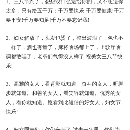
1、三八节到了，想想没什么送给你的，又不想送你
太多，只有给五千万：千万要快乐!千万要健康!千万
要平安!千万要知足!千万不要忘记我!
2、妇女解放了，头发也烫了，整出波浪了，色也不
一样了，酒也有量了，麻将啥场都上了，上歌厅啥
调都敢唱了，老爷们气得没人样了!祝美女三八节快
乐!
3、高雅的女人，看背影就知道。奋斗的女人，听脚
步就知道。和善的女人，看笑容就知道。优秀的女
人，看你就知道。愿看到此短信的好女人，妇女节
快乐!
4、妇女同志们：你们辛苦了!过去一年里，你们为