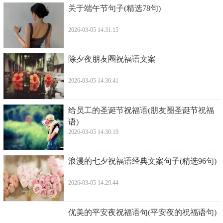
关于端午节句子(精选78句)
2026-03-05 14:31:15
​除夕夜朋友圈祝福语文案
2026-03-05 14:30:41
给员工的圣诞节祝福语(朋友圈圣诞节祝福
语)
2026-03-05 14:30:19
​浪漫的七夕祝福语经典文案句子(精选96句)
2026-03-05 14:29:44
优美的平安夜祝福语句(平安夜的祝福语句)