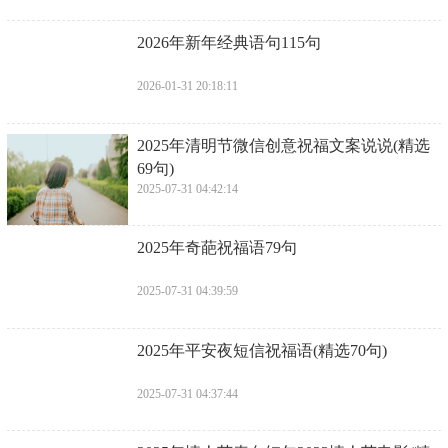
2026年新年经典语句115句
2026-01-31 20:18:11
​2025年清明节微信创意祝福文案说说(精选
69句)
2025-07-31 04:42:14
​2025年奇葩祝福语79句
2025-07-31 04:39:59
​2025年平安夜短信祝福语(精选70句)
2025-07-31 04:37:44