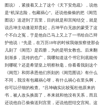
图说》，紧接着又上了这个《天下安危疏》，说他
是“机深志险，包藏祸心”。还说他偷偷的把《闺范
图说》送进到了宫里，目的就是和宫闱结交，就是
说吕坤主动逢迎郑贵妃，吕坤平白无故的蒙受了这
个不白之冤，于是他自己马上又上了一书给自己辩
护他说：“先是，在万历18年的时候我做按察使那会
儿刻了《闺范》是四册，为的是明女教也。后来翻
刻渐多，流传的也广，我哪知道这个书它到底能传
到哪呢？还是希望皇上明察秋毫，你看看我刻这个
《闺范》和郑承恩他们所刻的《闺范图说》有什么
不同，我没有包藏祸心呀，有什么祸心在里头啊，
你可以仔细的检查。”吕坤确实比较冤枉他原来的
书，被人改头换面了，本来就和他没有关系，而且
还说他自己偷偷送到宫里，还说他想结交宫闱。这