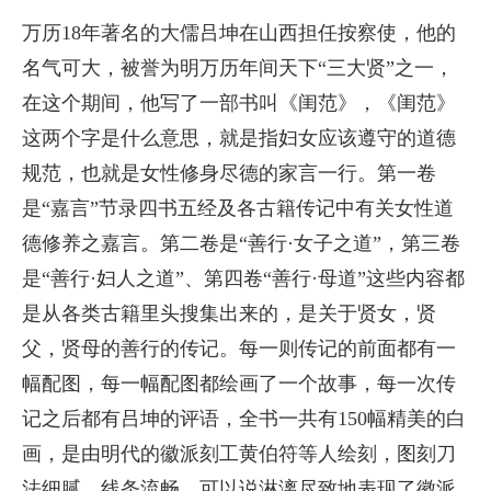
万历18年著名的大儒吕坤在山西担任按察使，他的
名气可大，被誉为明万历年间天下“三大贤”之一，
在这个期间，他写了一部书叫《闺范》，《闺范》
这两个字是什么意思，就是指妇女应该遵守的道德
规范，也就是女性修身尽德的家言一行。第一卷
是“嘉言”节录四书五经及各古籍传记中有关女性道
德修养之嘉言。第二卷是“善行·女子之道”，第三卷
是“善行·妇人之道”、第四卷“善行·母道”这些内容都
是从各类古籍里头搜集出来的，是关于贤女，贤
父，贤母的善行的传记。每一则传记的前面都有一
幅配图，每一幅配图都绘画了一个故事，每一次传
记之后都有吕坤的评语，全书一共有150幅精美的白
画，是由明代的徽派刻工黄伯符等人绘刻，图刻刀
法细腻，线条流畅，可以说淋漓尽致地表现了徽派