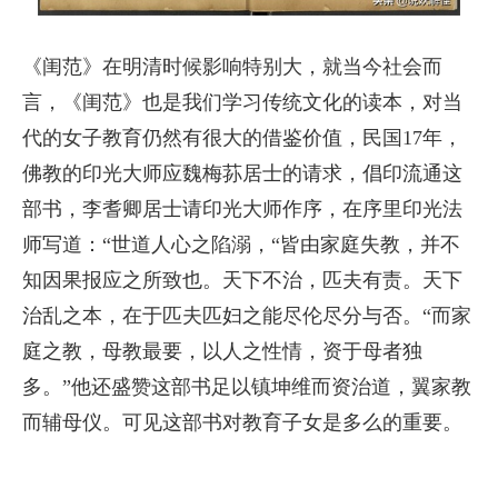
《闺范》在明清时候影响特别大，就当今社会而
言，《闺范》也是我们学习传统文化的读本，对当
代的女子教育仍然有很大的借鉴价值，民国17年，
佛教的印光大师应魏梅荪居士的请求，倡印流通这
部书，李耆卿居士请印光大师作序，在序里印光法
师写道：“世道人心之陷溺，“皆由家庭失教，并不
知因果报应之所致也。天下不治，匹夫有责。天下
治乱之本，在于匹夫匹妇之能尽伦尽分与否。“而家
庭之教，母教最要，以人之性情，资于母者独
多。”他还盛赞这部书足以镇坤维而资治道，翼家教
而辅母仪。可见这部书对教育子女是多么的重要。