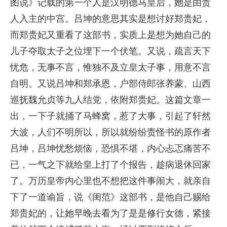
图说》记载的第一个人是汉明德马皇后，她是由贵
人入主的中宫。吕坤的意思其实是想讨好郑贵妃，
而郑贵妃又重看了这部书，实质上是想为她自己的
儿子夺取太子之位埋下一个伏笔。又说，疏言天下
忧危，无事不言，惟独不及立皇太子事，用意不言
自明。又说吕坤和郑承恩，户部侍郎张养蒙、山西
巡抚魏允贞等九人结党，依附郑贵妃。这篇文章一
出，一下子就捅了马蜂窝，惹了大事，引起了轩然
大波，人们不明所以，所以就纷纷责怪书的原作者
吕坤，吕坤忧愁烦恼，恐惧不堪，内心忐忑痛苦不
已，一气之下就给皇上打了个报告，趁病退休回家
了。万历皇帝内心里也不想把这件事闹大，就亲自
下了一道谕旨，说《闺范》这部书，是他自己赐给
郑贵妃的，让她早晚去看为了是是修行女德，紧接