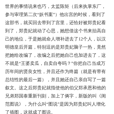
世界的事情说来也巧，太监陈矩（后来执掌东厂，
参与审理第二次“妖书案”）他出宫的时候，看到了
这部书，就买回去带到了宫里，还恰好被郑贵妃看
到了，郑贵妃就动了心思，她想借这个书来抬高自
己的地位，于是她就命人增补进去了12个人，以汉
明德皇后开篇，特别逗的是郑贵妃脑子一热，竟然
把她给改编了，改编之后把她自己也加进去了，这
不就是“王婆卖瓜，自卖自夸吗？”你把自己当成万
历年间的贤良女性，并且还作为终篇（就是有带有
总结性的最后一篇），并且她还自己亲自写了一篇
叙文。这之后郑贵妃就指使他的伯父郑承恩和他的
兄弟郑国泰重新刊刻，加上了俩字，新版的叫《闺
范图说》，为什么叫“图说”是因为郑贵妃叫人增化
了插图，这就成了图说。