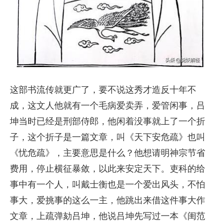
这部书流传就更广了，要不说这秀才造反十年不
成，这文人他就有一个毛病爱卖弄，爱管闲事，吕
坤当时已经是刑部侍郎，他闲着没事就上了一个折
子，这个折子是一篇文章，叫《天下安危疏》也叫
《忧危疏》，主要意思是什么？他想请明神宗节省
费用，停止横征暴敛，以此来安定天下。吏科的给
事中有一个人，叫戴士衡也是一个爱出风头，不怕
事大，爱挑事的这么一主，他跳出来借这件事大作
文章，上疏弹劾吕坤，他说吕坤先写过一本《闺范