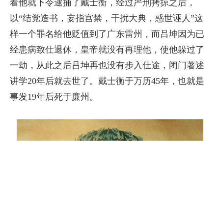
着他就下令逮捕了戴士衡，经过严刑拷掠之后，
以“结党造书，妄指宫禁，干扰大典，惑世诬人”这
样一个罪名给他贬值到了广东雷州，而吕坤因为已
经患病致仕退休，皇帝就没有再理他，使他躲过了
一劫，从此之后吕坤再也没有步入仕途，闭门著述
讲学20年后就去世了。戴士衡于万历45年，也就是
事发19年后死于廉州。