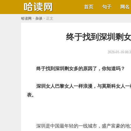
首页
句子
网名
哈读网
>
杂谈
> 正文
​终于找到深圳剩
2026-01-16 08:
终于找到深圳剩女多的原因了，你知道吗？
深圳女人巴黎女人一样浪漫，与莫斯科女人一
表。
深圳是中国最年轻的一线城市，盛产富豪的地方