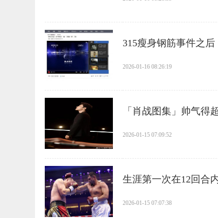
​315瘦身钢筋事件
2026-01-16 08:26:19
​「肖战图集」帅气得超
2026-01-15 07:09:52
​生涯第一次在12回合
2026-01-15 07:07:38