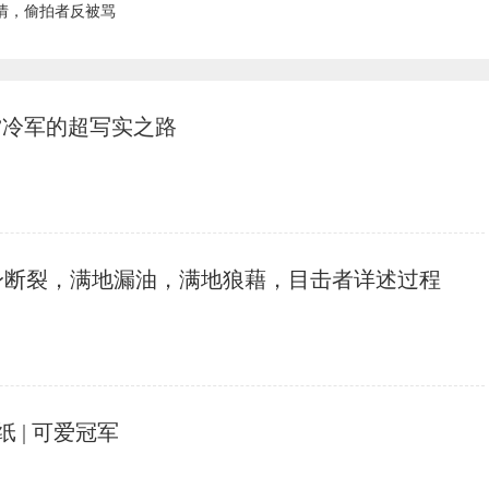
情，偷拍者反被骂
机”冷军的超写实之路
身断裂，满地漏油，满地狼藉，目击者详述过程
 | 可爱冠军