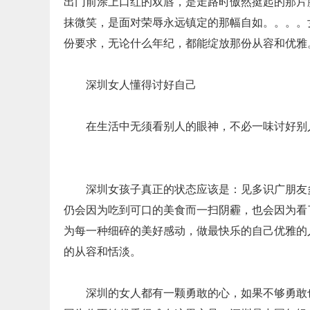
出门前涂上口红的双唇，是走路时傲然挺起的那片
抹微笑，是面对荣辱永远镇定的那幅自如。。。。
份要求，无论什么年纪，都能绽放那份从容和优雅
深圳女人懂得讨好自己
在生活中无须看别人的眼神，不必一味讨好别
深圳女孩子真正的状态应该是：见多识广朋友
仍会因为吃到可口的美食而一扫阴霾，也会因为看
为每一种细碎的美好感动，做最快乐的自己优雅的
的从容和恬淡。
深圳的女人都有一颗勇敢的心，如果不够勇敢