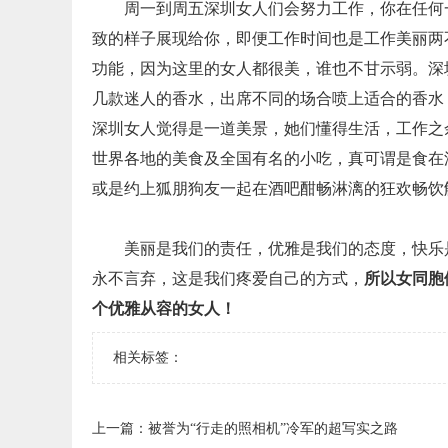
周一到周五深圳女人们会努力工作，你在任何
致的样子展现给你，即便工作时间也是工作美丽两
功能，因为这里的女人都很美，谁也不甘示弱。深
几款迷人的香水，出席不同的场合喷上适合的香水
深圳女人觉得是一道美景，她们懂得生活，工作之
世界各地的美食及全国有名的小吃，真可谓是食在
或是约上狐朋狗友一起在酒吧酣畅淋漓的狂欢畅饮
美丽是我们的责任，优雅是我们的态度，快乐
永不言弃，这是我们疼爱自己的方式，
所以女同胞
个优雅从容的女人！
相关标签：
上一篇：
​被誉为“行走的照相机”冷军的超写实之路