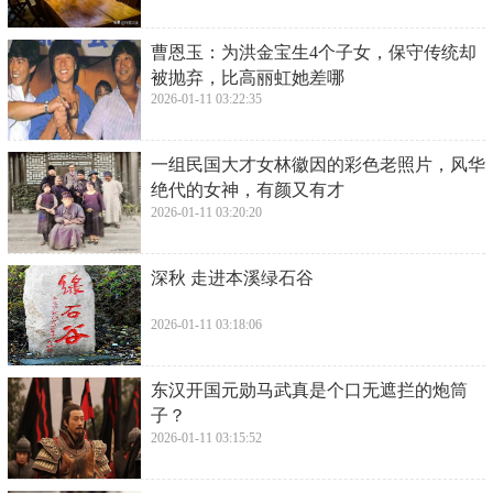
​曹恩玉：为洪金宝生4个子女，保守传统却
被抛弃，比高丽虹她差哪
2026-01-11 03:22:35
​一组民国大才女林徽因的彩色老照片，风华
绝代的女神，有颜又有才
2026-01-11 03:20:20
​深秋 走进本溪绿石谷
2026-01-11 03:18:06
​东汉开国元勋马武真是个口无遮拦的炮筒
子？
2026-01-11 03:15:52