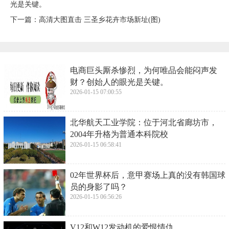
光是关键。
下一篇：
​高清大图直击 三圣乡花卉市场新址(图)
​电商巨头厮杀惨烈，为何唯品会能闷声发
财？创始人的眼光是关键。
2026-01-15 07:00:55
​北华航天工业学院：位于河北省廊坊市，
2004年升格为普通本科院校
2026-01-15 06:58:41
​02年世界杯后，意甲赛场上真的没有韩国球
员的身影了吗？
2026-01-15 06:56:26
​V12和W12发动机的爱恨情仇