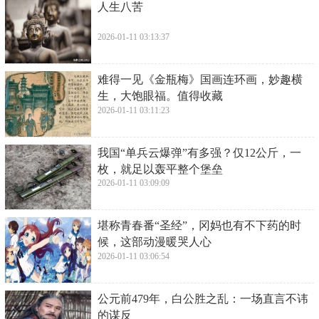
​人生八苦
2026-01-11 03:13:37
​难得一见《金瓶梅》国画连环画，妙趣横
生，大饱眼福。值得收藏
2026-01-11 03:11:23
​我国“单兵云爆弹”有多强？仅12公斤，一
枚，就足以轰平整个堡垒
2026-01-11 03:09:09
​堪称青春番“圣经”，冈妈也有不下药的时
候，这部动漫暖哭人心
2026-01-11 03:06:54
​公元前479年，白公胜之乱：一场直言不讳
的谋反