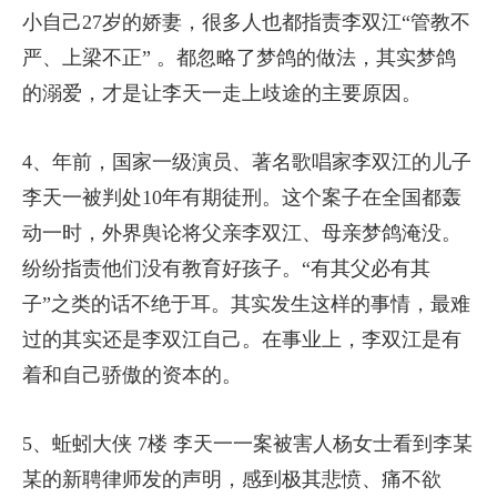
小自己27岁的娇妻，很多人也都指责李双江“管教不
严、上梁不正” 。都忽略了梦鸽的做法，其实梦鸽
的溺爱，才是让李天一走上歧途的主要原因。
4、年前，国家一级演员、著名歌唱家李双江的儿子
李天一被判处10年有期徒刑。这个案子在全国都轰
动一时，外界舆论将父亲李双江、母亲梦鸽淹没。
纷纷指责他们没有教育好孩子。“有其父必有其
子”之类的话不绝于耳。其实发生这样的事情，最难
过的其实还是李双江自己。在事业上，李双江是有
着和自己骄傲的资本的。
5、蚯蚓大侠 7楼 李天一一案被害人杨女士看到李某
某的新聘律师发的声明，感到极其悲愤、痛不欲