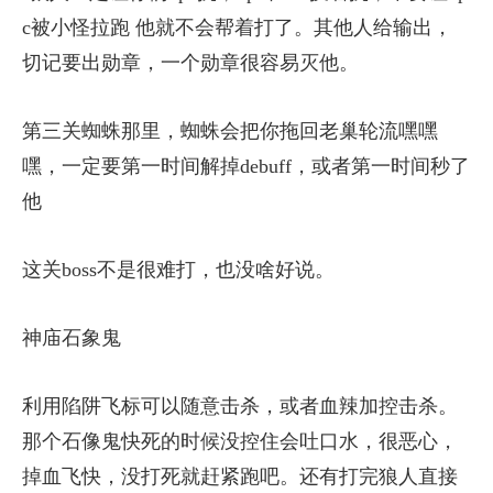
c被小怪拉跑 他就不会帮着打了。其他人给输出，
切记要出勋章，一个勋章很容易灭他。
第三关蜘蛛那里，蜘蛛会把你拖回老巢轮流嘿嘿
嘿，一定要第一时间解掉debuff，或者第一时间秒了
他
这关boss不是很难打，也没啥好说。
神庙石象鬼
利用陷阱飞标可以随意击杀，或者血辣加控击杀。
那个石像鬼快死的时候没控住会吐口水，很恶心，
掉血飞快，没打死就赶紧跑吧。还有打完狼人直接