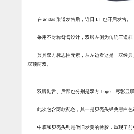
在 adidas 渠道发售后，近日 I.T 也开启发售。
采用不对称鸳鸯设计，双脚左侧为传统三道杠，右侧
兼具双方标志性元素，从左边看这是一双经典贝
双顶两双。
双脚鞋舌、后跟也分别是双方 Logo，尽彰显
此次包含两款配色，其一是贝壳头经典黑白色
中底和贝壳头则是做旧发黄的橡胶，重现了前些天在 