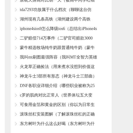
​唐晓天身高对比胡一天（被高中同学吐槽
颜值）
​tda7293功放属于什么档次（聊聊这台仿
LK140功放6并TDA7293的价格和成本）
​湖州现有几条高铁（湖州建设两个高铁
站）
​iphone4sios9怎么降级ios6（总结出iPhone4s
降级iOS6的教程）
​二驴赔偿714万事件（二驴官司赔款3000
万）
​蒙牛精选牧场纯牛奶跟普通纯牛奶（蒙牛
现代牧业纯牛奶）
​我叫mt刷图最强阵容（我叫MT全智力英雄
如何过试炼塔）
​火龙草正确捡法（用来煮水没想到价值这
么高）
​神龙斗士3部所有形态（神龙斗士三部曲）
​DNF各职业详细介绍（哪些职业被称为25
仔）
​c罗的肌肉对比正常人（世界体坛五大变
态）
​可食用金箔和黄金的区别（你以为日常生
活里的金箔只是金色制品而已）
​滚珠丝杠安装图解（了解滚珠丝杠的正确
安装）
​东方树叶为什么这么好喝（东方树叶为什