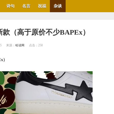
诗句
名言
祝福
杂谈
和新款（高于原价不少BAPEx）
35
来源：
哈读网
点击：
258
Ex）