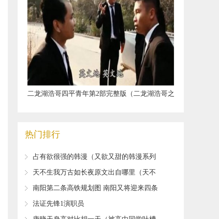
​二龙湖浩哥四平青年第2部完整版（二龙湖浩哥之
风云再起扛鼎）
热门排行
​占有欲很强的韩漫（又欲又甜的韩漫系列
1）
​天不生我万古如长夜原文出自哪里（天不
生仲尼万古如长夜）
​南阳第二条高铁规划图 南阳又将迎来四条
新高铁
​法证先锋1演职员