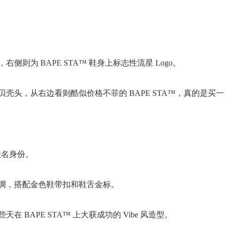
则为 BAPE STA™ 鞋身上标志性流星 Logo。
壳头，从右边看则酷似价格不菲的 BAPE STA™，真的是买一
联名身份。
调，搭配金色鞋带扣和鞋舌金标。
BAPE STA™ 上大获成功的 Vibe 风造型。