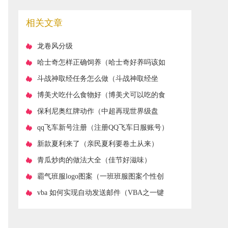
么越喝越好喝）
相关文章
龙卷风分级
​哈士奇怎样正确饲养（哈士奇好养吗该如
何喂养）
​斗战神取经任务怎么做（斗战神取经坐
标）
​博美犬吃什么食物好（博美犬可以吃的食
物有哪些）
​保利尼奥红牌动作（中超再现世界级盘
带）
​qq飞车新号注册（注册QQ飞车日服账号）
​新款夏利来了（亲民夏利要卷土从来）
​青瓜炒肉的做法大全（佳节好滋味）
​霸气班服logo图案（一班班服图案个性创
意logo）
​vba 如何实现自动发送邮件（VBA之一键
发送邮件）