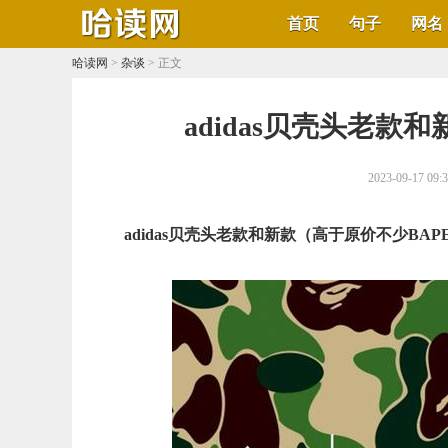
首页
句子
网名
哈读网
>
杂谈
> 正文
​adidas贝壳头老款
2023-09-17 09:
adidas贝壳头老款和新款（高于原价不少BAP