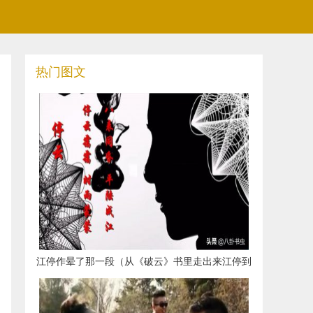
热门图文
​江停作晕了那一段（从《破云》书里走出来江停到
底长什么样）