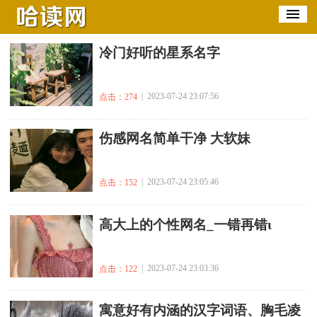
​冷门好听的星系名字
| 2023-07-24 23:07:56
点击：274
​伤感网名简单干净 大软妹
| 2023-07-24 23:05:46
点击：152
​高大上的个性网名_一错再错ι
| 2023-07-24 23:03:36
点击：122
​寓意好有内涵的汉字词语、胸毛凌