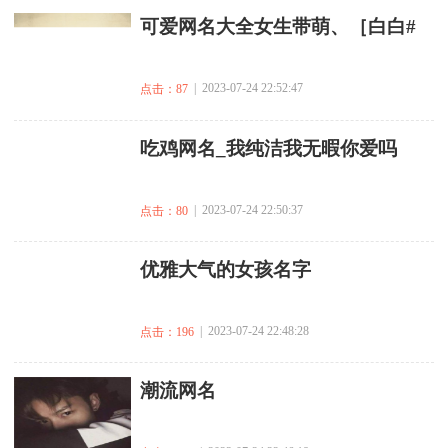
​可爱网名大全女生带萌、［白白#
| 2023-07-24 22:52:47
点击：87
​吃鸡网名_我纯洁我无暇你爱吗
| 2023-07-24 22:50:37
点击：80
​优雅大气的女孩名字
| 2023-07-24 22:48:28
点击：196
​潮流网名