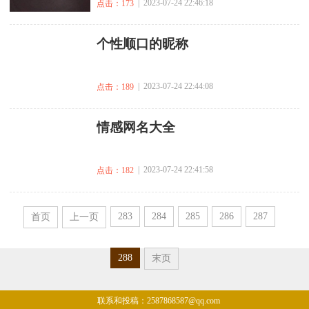
| 2023-07-24 22:46:18
点击：173
​个性顺口的昵称
| 2023-07-24 22:44:08
点击：189
​情感网名大全
| 2023-07-24 22:41:58
点击：182
283
284
285
286
287
首页
上一页
288
末页
联系和投稿：2587868587@qq.com