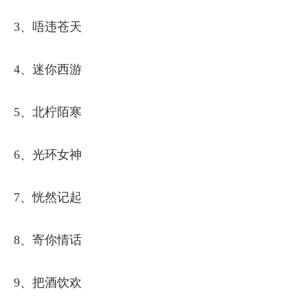
3、唔违苍天
4、迷你西游
5、北柠陌寒
6、光环女神
7、恍然记起
8、寄你情话
9、把酒饮欢