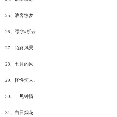
25、浪客惊梦
26、缥缈#断云
27、陌路风景
28、七月的风
29、怪性笑人。
30、一见钟情
31、白日烟花