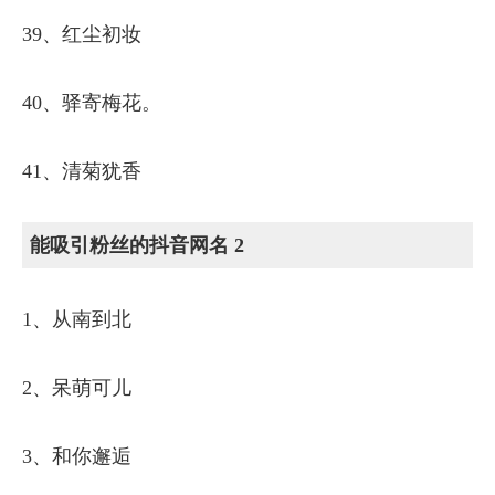
39、红尘初妆
40、驿寄梅花。
41、清菊犹香
能吸引粉丝的抖音网名 2
1、从南到北
2、呆萌可儿
3、和你邂逅