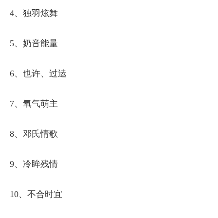
4、独羽炫舞
5、奶音能量
6、也许、过迲
7、氧气萌主
8、邓氏情歌
9、冷眸残情
10、不合时宜