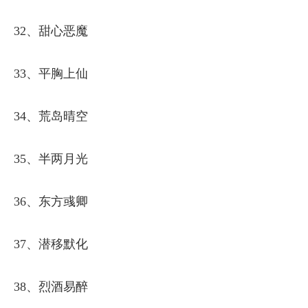
32、甜心恶魔
33、平胸上仙
34、荒岛晴空
35、半两月光
36、东方彧卿
37、潜移默化
38、烈酒易醉