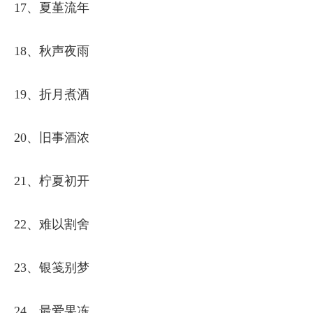
17、夏堇流年
18、秋声夜雨
19、折月煮酒
20、旧事酒浓
21、柠夏初开
22、难以割舍
23、银笺别梦
24、最爱果冻