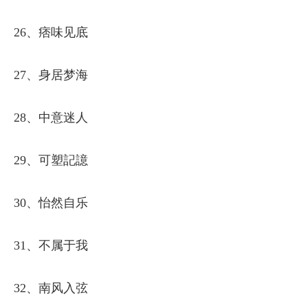
26、痞味见底
27、身居梦海
28、中意迷人
29、可塑記譩
30、怡然自乐
31、不属于我
32、南风入弦