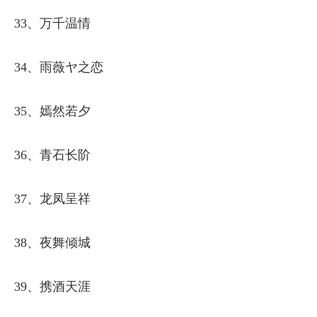
33、万千温情
34、雨薇ヤ之恋
35、嫣然若夕
36、青石长阶
37、龙凤呈祥
38、夜舞倾城
39、携酒天涯