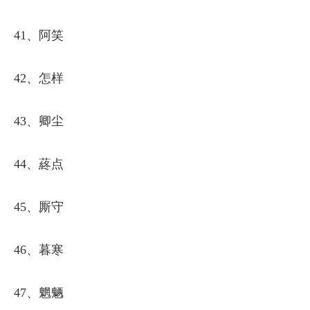
41、阿笑
42、怎样
43、卿尘
44、蔠点
45、厮守
46、暮寒
47、魍魉