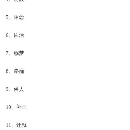
5、陌念
6、囚活
7、穆梦
8、路痴
9、俗人
10、补画
11、迁就