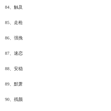
84、触及
85、走枪
86、强挽
87、速恋
88、安稳
89、默萧
90、残颜