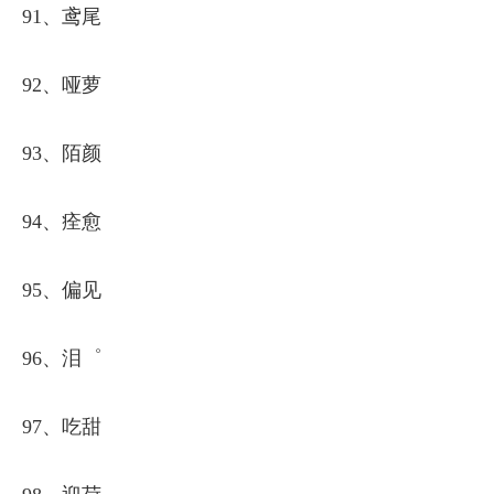
91、鸢尾
92、哑萝
93、陌颜
94、痊愈
95、偏见
96、泪゜
97、吃甜