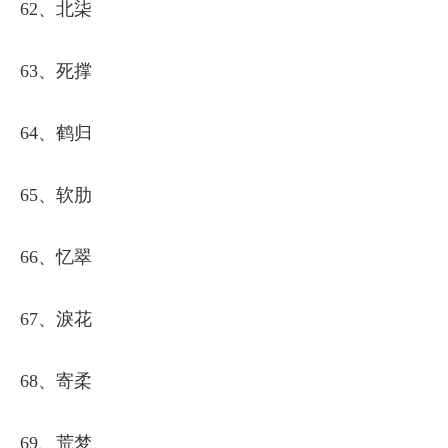
62、北柒
63、死撑
64、鹤归
65、软肋
66、忆翠
67、淚花
68、寄柔
69、荒梦