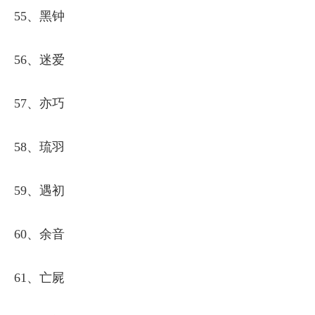
55、黑钟
56、迷爱
57、亦巧
58、琉羽
59、遇初
60、余音
61、亡屍