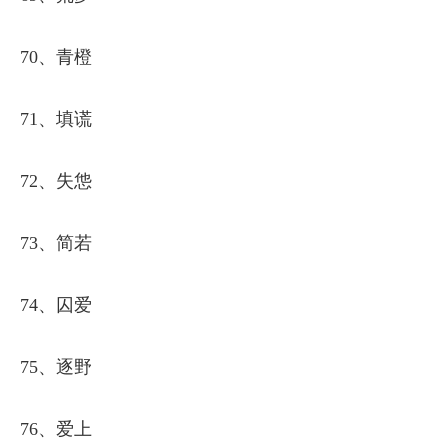
70、青橙
71、填谎
72、失怹
73、简若
74、囚爱
75、逐野
76、爱上