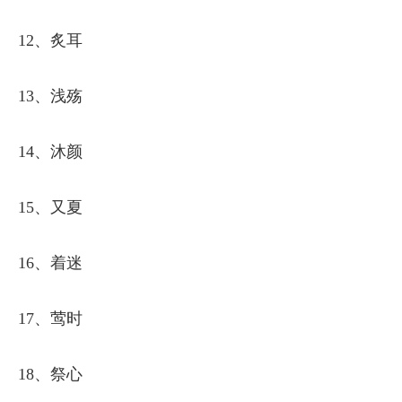
12、炙耳
13、浅殇
14、沐颜
15、又夏
16、着迷
17、莺时
18、祭心