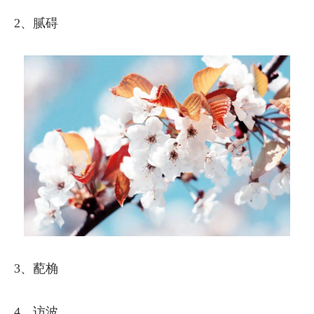
2、腻碍
3、蓜桷
4、访波