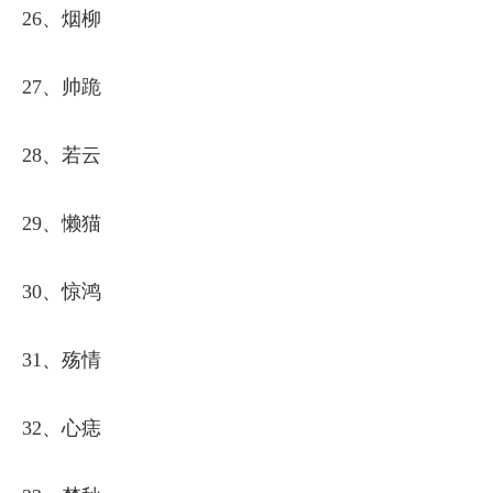
26、烟柳
27、帅跪
28、若云
29、懒猫
30、惊鸿
31、殇情
32、心痣