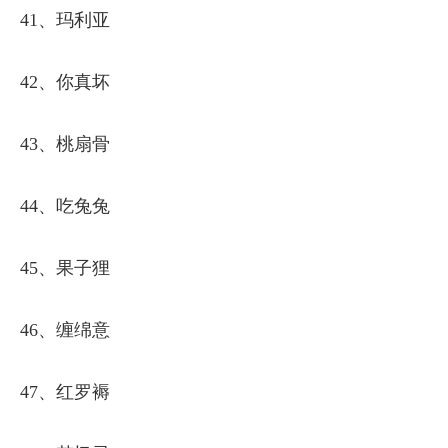
41、玛利亚
42、你真坏
43、桃扇骨
44、吃兔兔
45、果子狸
46、缠绵意
47、红罗褥