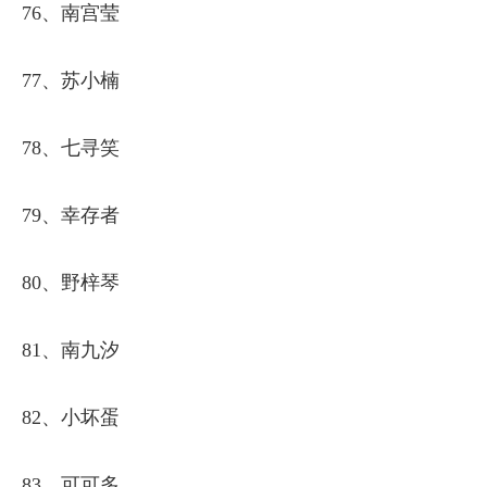
76、南宫莹
77、苏小楠
78、七寻笑
79、幸存者
80、野梓琴
81、南九汐
82、小坏蛋
83、可可多