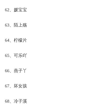
62、媛宝宝
63、陌上殇
64、柠檬片
65、可乐吖
66、燕子丫
67、坏女孩
68、冷子溪