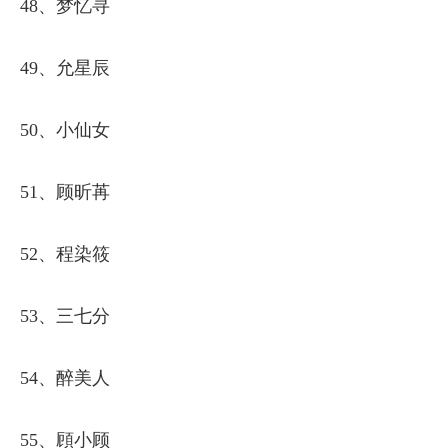
48、梦忆寻
49、允星辰
50、小仙女
51、顾昕苒
52、程染筱
53、三七分
54、醉美人
55、頋小顾