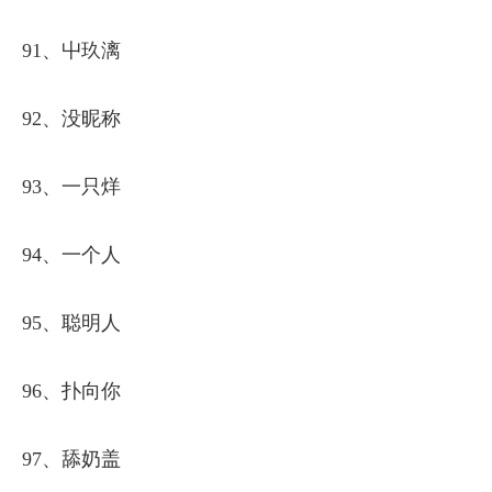
91、屮玖漓
92、没昵称
93、一只烊
94、一个人
95、聪明人
96、扑向你
97、舔奶盖