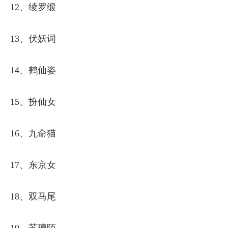
12、绫罗缎
13、伏妖词
14、鹤仙姿
15、扮仙女
16、九命猫
17、东京女
18、双马尾