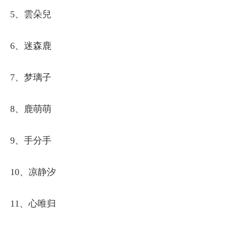
5、雲朵兒
6、迷森鹿
7、梦璃子
8、鹿萌萌
9、手分手
10、凉静汐
11、心唯归