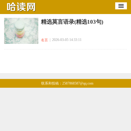
​精选莫言语录(精选103句)
| 2026-03-05 14:33:11
名言
联系和投稿：2587868587@qq.com