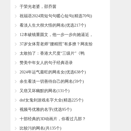
月，虚构人设被揭穿愤而报复
​于荣光老婆，邵乔茵
​祝福语2024简短句句暖心短句(精选70句)
​看淡人生大彻大悟的网名(优选217个)
​12本破镜重圆文，他一步一步向她逼近，
你这回打算跑到哪儿去！
​37岁女体育老师“腰精照”有多撩？网友纷
纷喊着：我要去上体育课
​太敢拍了：香港大尺度“三级片”《鸭
王》，曾轰动一时，是否看过
​赞美中年女人的句子经典语录
​2024年运气最旺的网名女(优选638个)
​余生看淡一切善待自己的网名(59个)
​又痞又坏幽默的网名(131个)
​dnf女鬼剑游戏名字大全(精选225个)
​视频号优雅的名字(优选95个)
​十部经典的3D动画片，你看过几部？
​比较污的网名(共135个)