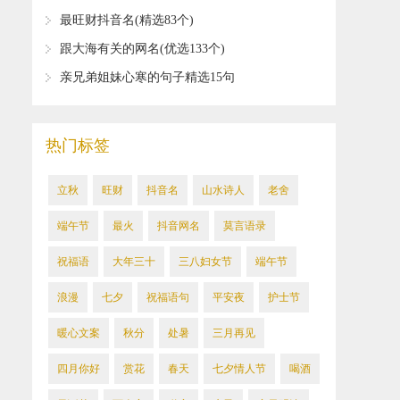
最旺财抖音名(精选83个)
​跟大海有关的网名(优选133个)
​亲兄弟姐妹心寒的句子精选15句
热门标签
立秋
旺财
抖音名
山水诗人
老舍
​端午节
​最火
抖音网名
莫言语录
祝福语
​大年三十
​三八妇女节
端午节
​浪漫
七夕
祝福语句
平安夜
​护士节
暖心文案
​秋分
​处暑
三月再见
四月你好
赏花
春天
七夕情人节
喝酒