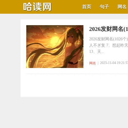
首页
句子
网名
2026发财网名(1
2026发财网名(102
人不ぎ复 7、想起昨天
13、天...
| 2025-11-04 19:21:5
网名