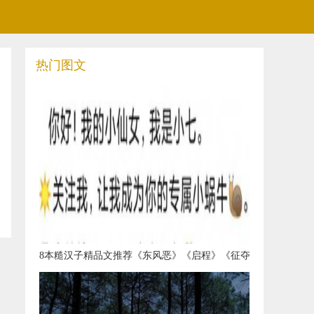
热门图文
​8本糙汉子精品文推荐《东风恶》《启程》《征夺
战》《觅路》