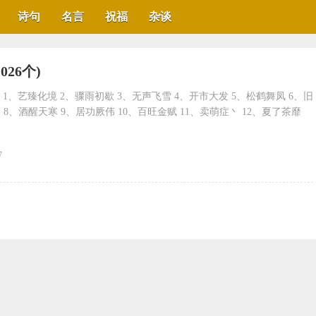
诗句
名言
祝福
杂谈
026个)
6个) 1、艺臻化境 2、骤雨初歇 3、无声飞雪 4、开市大发 5、松鹤舞凤 6、旧
 8、酒醒天寒 9、居功厥伟 10、百旺金赋 11、卖萌症丶 12、夏了茶靡
7