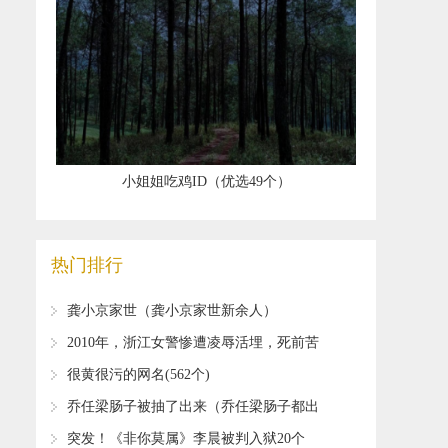
​小姐姐吃鸡ID（优选49个）
热门排行
​龚小京家世（龚小京家世新余人）
​2010年，浙江女警惨遭凌辱活埋，死前苦
苦哀求：孩子不能没有妈妈
​很黄很污的网名(562个)
​乔任梁肠子被抽了出来（乔任梁肠子都出
来）
​突发！《非你莫属》李晨被判入狱20个