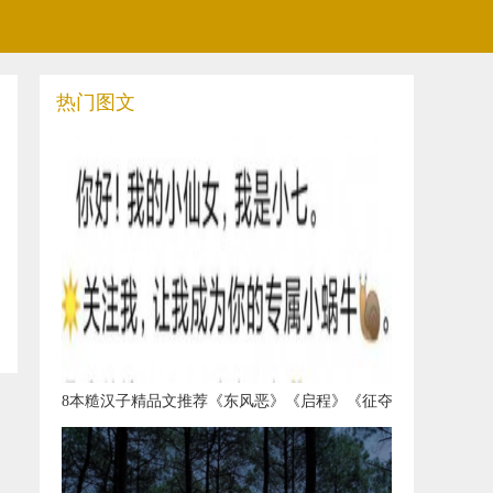
热门图文
​8本糙汉子精品文推荐《东风恶》《启程》《征夺
战》《觅路》