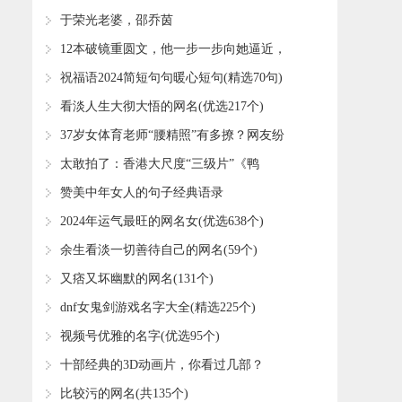
月，虚构人设被揭穿愤而报复
​于荣光老婆，邵乔茵
​12本破镜重圆文，他一步一步向她逼近，
你这回打算跑到哪儿去！
​祝福语2024简短句句暖心短句(精选70句)
​看淡人生大彻大悟的网名(优选217个)
​37岁女体育老师“腰精照”有多撩？网友纷
纷喊着：我要去上体育课
​太敢拍了：香港大尺度“三级片”《鸭
王》，曾轰动一时，是否看过
​赞美中年女人的句子经典语录
​2024年运气最旺的网名女(优选638个)
​余生看淡一切善待自己的网名(59个)
​又痞又坏幽默的网名(131个)
​dnf女鬼剑游戏名字大全(精选225个)
​视频号优雅的名字(优选95个)
​十部经典的3D动画片，你看过几部？
​比较污的网名(共135个)