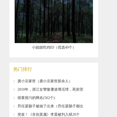
​小姐姐吃鸡ID（优选49个）
热门排行
​龚小京家世（龚小京家世新余人）
​2010年，浙江女警惨遭凌辱活埋，死前苦
苦哀求：孩子不能没有妈妈
​很黄很污的网名(562个)
​乔任梁肠子被抽了出来（乔任梁肠子都出
来）
​突发！《非你莫属》李晨被判入狱20个