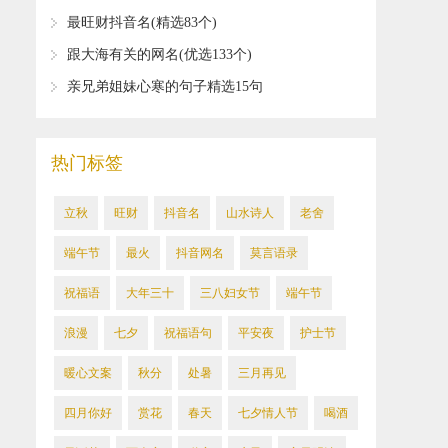
最旺财抖音名(精选83个)
​跟大海有关的网名(优选133个)
​亲兄弟姐妹心寒的句子精选15句
热门标签
立秋
旺财
抖音名
山水诗人
老舍
​端午节
​最火
抖音网名
莫言语录
祝福语
​大年三十
​三八妇女节
端午节
​浪漫
七夕
祝福语句
平安夜
​护士节
暖心文案
​秋分
​处暑
三月再见
四月你好
赏花
春天
七夕情人节
喝酒