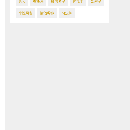
男人
​有格局
微信名字
​有气质
繁体字
​个性网名
情侣昵称
​qq炫舞