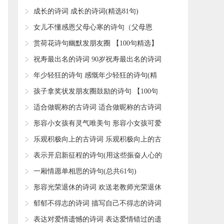
​成长的诗词 成长的诗词(精选81句)
​女儿不懂感恩父母心寒的诗句（父母恩
重，终身难报。5首亲情诗词：年少不懂亲
​赏荷花诗句幽默发朋友圈 【100句精选】
​祝寿最出名的诗词 90岁祝寿最出名的诗词
​年少轻狂的诗句 感慨年少轻狂的诗句(精
选82句)
​孩子拿奖状发朋友圈鼓励的诗句 【100句
精选】
​适合做昵称的古诗词 适合做昵称的古诗词
五字(精选80个)
​形容小女孩有灵气唯美句 形容小女孩可爱
萌诗句
​乐观积极向上的古诗词 乐观积极向上的古
诗词文言文
​表示开启新征程的诗句(用这些振奋人心的
诗词名句，来表达重新出发的勇气和决心
​一厢情愿单相思的诗句(总共61句)
​形容光荣退休的诗词 欢送老教师光荣退休
的诗词
​郁郁不得志的诗词 描写自己不得志的诗词
(精选36句)
​表达对爱情遗憾的诗词 表达爱情错过的遗