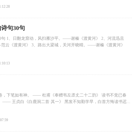
1:12:28
诗句30句
0句 1、日翻龙窟动，风扫雁沙平。——谢榛《渡黄河》 2、河流迅且
范云《渡黄河》 3、路出大梁城，关河开晓晴。——谢榛《渡黄河》
1:10:13
卷，下笔如有神。 —— 杜甫《奉赠韦左丞丈二十二韵》 读书不觉已春
 —— 王贞白《白鹿洞二首·其一》 黑发不知勤学早，白首方悔读书迟...
:07:59