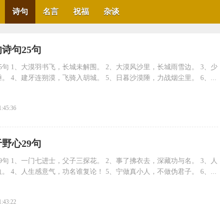
诗句
名言
祝福
杂谈
诗句25句
5句 1、大漠羽书飞，长城未解围。 2、大漠风沙里，长城雨雪边。 3、少
 4、建牙连朔漠，飞骑入胡城。 5、日暮沙漠陲，力战烟尘里。 6、...
1:45:36
野心29句
9句 1、一门七进士，父子三探花。 2、事了拂衣去，深藏功与名。 3、人
 4、人生感意气，功名谁复论！ 5、宁做真小人，不做伪君子。 6、...
1:43:22