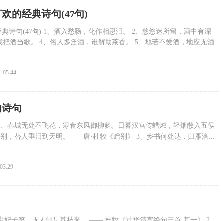
欢的经典诗句(47句)
典诗句(47句) 1、酒入愁肠，化作相思泪。 2、悠悠迷所留，酒中有深
，我把酒当歌。 4、俗人多泛酒，谁解助茶香。 5、地若不爱酒，地应无酒
1:05:44
的诗句
1、春城无处不飞花，寒食东风御柳斜。日暮汉宫传蜡烛，轻烟散入五侯
惜别，替人垂泪到天明。——唐·杜牧《赠别》 3、乡书何处达，归雁洛...
:03:29
红尘妃子笑，无人知是荔枝来。 —— 杜牧《过华清宫绝句三首·其一》 2.