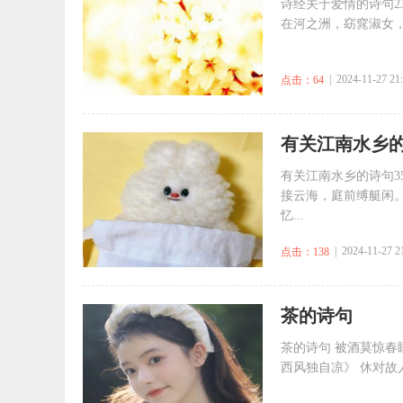
诗经关于爱情的诗句2
在河之洲，窈窕淑女，
| 2024-11-27 21
点击：64
​有关江南水乡的
有关江南水乡的诗句35
接云海，庭前缚艇闲。
忆...
| 2024-11-27 2
点击：138
​茶的诗句
茶的诗句 被酒莫惊春
西风独自凉》 休对故人