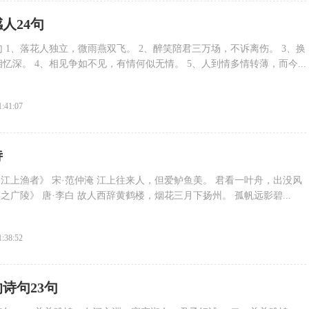
人24句
句 1、落花人独立，微雨燕双飞。 2、醉笑陪君三万场，不诉离伤。 3、换
忆深。 4、相见争如不见，有情何似无情。 5、人到情多情转薄，而今...
1:41:07
诗
《江上渔者》 宋·范仲淹 江上往来人，但爱鲈鱼美。 君看一叶舟，出没风
之广陵》 唐·李白 故人西辞黄鹤楼，烟花三月下扬州。 孤帆远影碧...
1:38:52
诗句23句