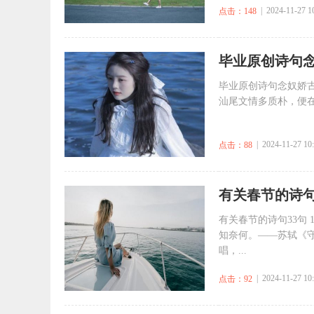
| 2024-11-27 1
点击：148
​毕业原创诗句
毕业原创诗句念奴娇古
汕尾文情多质朴，便在
| 2024-11-27 10
点击：88
​有关春节的诗句
有关春节的诗句33句
知奈何。——苏轼《守
唱，...
| 2024-11-27 10
点击：92