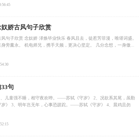
0:56:45
念奴娇古风句子欣赏
风句子欣赏 念奴娇·泽焕毕业快乐 春风且去，徒惹芳菲漫，唯堪词盛。
身旁薰永。 机电师兄，携手天频，更决心坚定。 几分念想，一身傲...
:54:30
33句
 1、儿童强不睡，相守夜欢哗。——苏轼《守岁》 2、况欲系其尾，虽勤
岁》 3、明年岂无年，心事恐蹉跎。——苏轼《守岁》 4、晨鸡且勿
:52:15