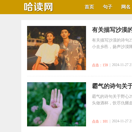
首页
句子
网名
​有关描写沙漠的
有关描写沙漠的诗句2
小去乡邑，扬声沙漠陲。
| 2024-11-27 2
点击：159
​霸气的诗句关于
霸气的诗句关于野心2
头做酒杯，饮尽仇雠血。
| 2024-11-27 2
点击：101