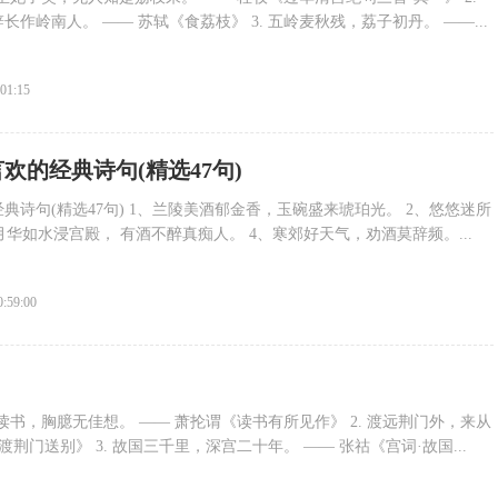
作岭南人。 —— 苏轼《食荔枝》 3. 五岭麦秋残，荔子初丹。 ——...
:01:15
欢的经典诗句(精选47句)
典诗句(精选47句) 1、兰陵美酒郁金香，玉碗盛来琥珀光。 2、悠悠迷所
月华如水浸宫殿， 有酒不醉真痴人。 4、寒郊好天气，劝酒莫辞频。...
0:59:00
不读书，胸臆无佳想。 —— 萧抡谓《读书有所见作》 2. 渡远荆门外，来从
渡荆门送别》 3. 故国三千里，深宫二十年。 —— 张祜《宫词·故国...