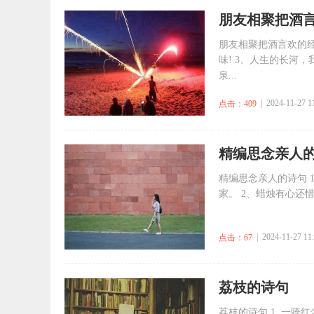
​朋友相聚把酒言
朋友相聚把酒言欢的经
味! 3、人生的长河
泉...
| 2024-11-27 1
点击：409
​精编思念亲人
精编思念亲人的诗句 
家。 2、蜡烛有心还
| 2024-11-27 11
点击：67
​荔枝的诗句
荔枝的诗句 1. 一骑