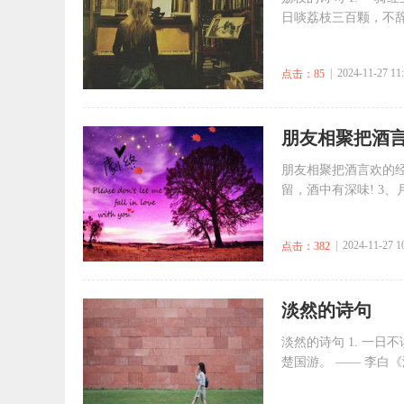
日啖荔枝三百颗，不辞长
| 2024-11-27 11
点击：85
​朋友相聚把酒言
朋友相聚把酒言欢的经
留，酒中有深味! 3、
| 2024-11-27 1
点击：382
​淡然的诗句
淡然的诗句 1. 一日
楚国游。 —— 李白《