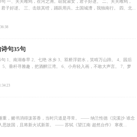
3句 一、关关雎鸠，在河之洲。窈窕淑女，君子好逑。 二、关关雎鸠，
君子好逑。 三、击鼓其镗，踊跃用兵。土国城漕，我独南行。 四、北...
:36:38
诗句35句
句 1、南湖春早 2、七绝·水乡 3、双桥浮碧水，笑啃万山蹄。 4、园后
 5、垂杆寻雅趣，把酒醉江湾。 6、小舟轻入画，不敢大声言。 7、梦
1:34:23
睡重，赌书消得泼茶香，当时只道是寻常。 —— 纳兰性德《浣溪沙·谁念
思故国，且将新火试新茶。 —— 苏轼《望江南·超然台作》 寒夜...