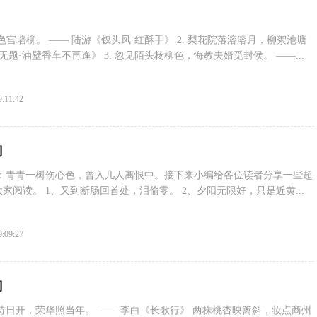
春色宫墙柳。 —— 陆游《钗头凤·红酥手》 2. 梨花院落溶溶月，柳絮池塘
无题·油壁香车不再逢》 3. 忽见陌头杨柳色，悔教夫婿觅封侯。 ——...
9:11:42
句
言：青青一树伤心色，曾入几人离恨中。接下来小编给各位读者分享一些超
家阅读。 1、又到断肠回首处，泪偷零。 2、夕阳无限好，只是近黄...
9:09:27
句
待日开，荣华照当年。 —— 李白《长歌行》 两株桃杏映篱斜，妆点商州