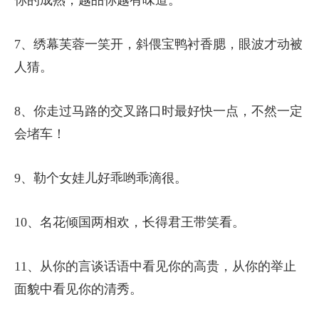
你的成熟，越品你越有味道。
7、绣幕芙蓉一笑开，斜偎宝鸭衬香腮，眼波才动被
人猜。
8、你走过马路的交叉路口时最好快一点，不然一定
会堵车！
9、勒个女娃儿好乖哟乖滴很。
10、名花倾国两相欢，长得君王带笑看。
11、从你的言谈话语中看见你的高贵，从你的举止
面貌中看见你的清秀。