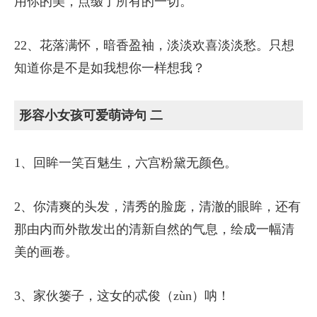
用你的美，点缀了所有的一切。
22、花落满怀，暗香盈袖，淡淡欢喜淡淡愁。只想
知道你是不是如我想你一样想我？
形容小女孩可爱萌诗句 二
1、回眸一笑百魅生，六宫粉黛无颜色。
2、你清爽的头发，清秀的脸庞，清澈的眼眸，还有
那由内而外散发出的清新自然的气息，绘成一幅清
美的画卷。
3、家伙篓子，这女的忒俊（zùn）呐！