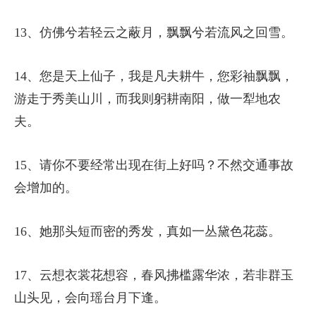
13、仿佛兮若轻云之蔽月，飘飘兮若流风之回雪。
14、您是天上仙子，我是凡夫耕牛，您彩袖飘飘，
游走于秀美山川，而我则躬耕南阳，做一犁地农
夫。
15、请你不要经常出现在街上好吗？不然交通事故
会增加的。
16、她那头短而密的秀发，真如一丛黛色花蕊。
17、云想衣裳花想容，春风拂槛露华浓，若非群玉
山头见，会向瑶台月下逢。