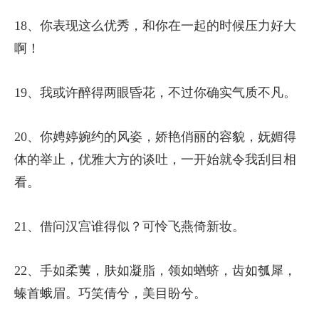
18、你表现这么优秀，和你在一起的时候压力好大
啊！
19、我或许醉得两眼昏花，不过你确实气质不凡。
20、你娉婷婉约的风姿，娇艳俏丽的容貌，妩媚得
体的举止，优雅大方的谈吐，一开始就令我刮目相
看。
21、借问汉宫谁得似？可怜飞燕倚新妆。
22、手如柔荑，肤如凝脂，领如蝤蛴，齿如瓠犀，
螓首蛾眉。巧笑倩兮，美目盼兮。