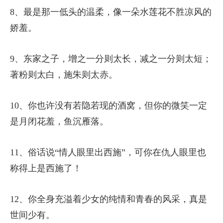
8、最是那一低头的温柔，像一朵水莲花不胜凉风的
娇羞。
9、东家之子，增之一分则太长，减之一分则太短；
著粉则太白，施朱则太赤。
10、你也许没有若隐若现的酒窝，但你的微笑一定
是月闭花羞，鱼沉雁落。
11、俗话说“情人眼里出西施”，可你在仇人眼里也
称得上是西施了！
12、你全身充溢着少女的纯情和青春的风采，真是
世间少有。