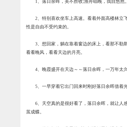
1、落日余晖，美不胜收;渔舟唱晚，我自悠然
2、特别喜欢坐车上高速。看着外面高楼林立
性是自由不受约束的。
3、想回家，躺在靠着窗边的床上，看那不勒
看看晚风，看看天边的月亮。
4、晚霞盛开在天边～～落日余晖，一万年太
5、一早穿着它出门回来时刚好落日余晖借着
6、天空真的是很好看了，落日余晖，就让人
茧成蝶。