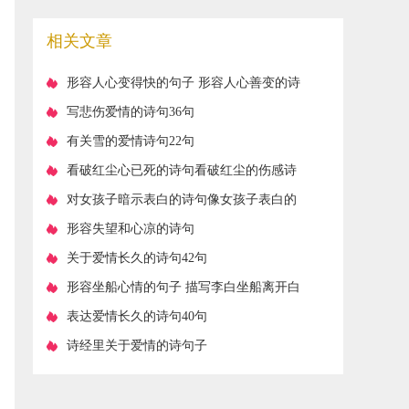
(精选36句)
相关文章
​形容人心变得快的句子 形容人心善变的诗
句
​写悲伤爱情的诗句36句
​有关雪的爱情诗句22句
​看破红尘心已死的诗句看破红尘的伤感诗
句(精选27句)
​对女孩子暗示表白的诗句像女孩子表白的
诗句(34句)
​形容失望和心凉的诗句
​关于爱情长久的诗句42句
​形容坐船心情的句子 描写李白坐船离开白
帝城心情的诗句
​表达爱情长久的诗句40句
​诗经里关于爱情的诗句子