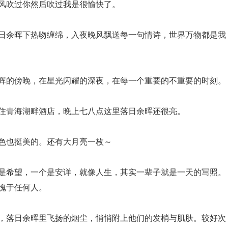
阵风吹过你然后吹过我是很愉快了。
落日余晖下热吻缠绵，入夜晚风飘送每一句情诗，世界万物都是我
余晖的傍晚，在星光闪耀的深夜，在每一个重要的不重要的时刻。
入住青海湖畔酒店，晚上七八点这里落日余晖还很亮。
景色也挺美的。还有大月亮一枚～
个是希望，一个是安详，就像人生，其实一辈子就是一天的写照。
愧于任何人。
盆，落日余晖里飞扬的烟尘，悄悄附上他们的发梢与肌肤。较好次