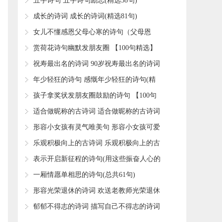
​五字诗句 五字诗句励志(精选58句)
​成长的诗词 成长的诗词(精选81句)
​女儿不懂感恩父母心寒的诗句（父母恩
重，终身难报。5首亲情诗词：年少不懂亲
​赏荷花诗句幽默发朋友圈 【100句精选】
​祝寿最出名的诗词 90岁祝寿最出名的诗词
​年少轻狂的诗句 感慨年少轻狂的诗句(精
选82句)
​孩子拿奖状发朋友圈鼓励的诗句 【100句
精选】
​适合做昵称的古诗词 适合做昵称的古诗词
五字(精选80个)
​形容小女孩有灵气唯美句 形容小女孩可爱
萌诗句
​乐观积极向上的古诗词 乐观积极向上的古
诗词文言文
​表示开启新征程的诗句(用这些振奋人心的
诗词名句，来表达重新出发的勇气和决心
​一厢情愿单相思的诗句(总共61句)
​形容光荣退休的诗词 欢送老教师光荣退休
的诗词
​郁郁不得志的诗词 描写自己不得志的诗词