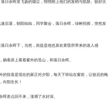
，落日余晖里飞扬的烟尘，悄悄附上他们的发梢与肌肤。较好次
飞速后退，朝阳灿灿，同学聚会，落日余晖，绿树招摇，突然发
在落日余晖下，当然，前提是他也喜欢黄昏所带来的迷人感
候，躺着床上看着窗外的苍山，和落日余晖。
意外的惊喜是现在的家正对夕阳，每天下班站在窗前，让较后的晚
，向阳生长！
日余晖差点回不来，涨潮了水好深。