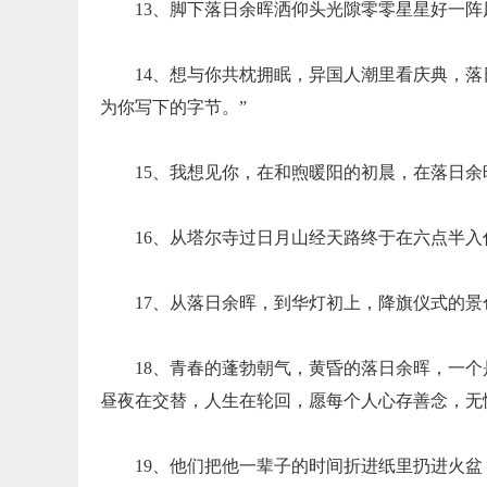
13、脚下落日余晖洒仰头光隙零零星星好一
14、想与你共枕拥眠，异国人潮里看庆典，
为你写下的字节。”
15、我想见你，在和煦暖阳的初晨，在落日
16、从塔尔寺过日月山经天路终于在六点半
17、从落日余晖，到华灯初上，降旗仪式的
18、青春的蓬勃朝气，黄昏的落日余晖，一
昼夜在交替，人生在轮回，愿每个人心存善念，无
19、他们把他一辈子的时间折进纸里扔进火