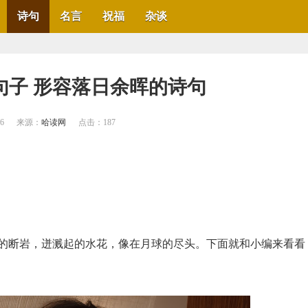
诗句
名言
祝福
杂谈
句子 形容落日余晖的诗句
36
来源：
哈读网
点击：
187
的断岩，迸溅起的水花，像在月球的尽头。下面就和小编来看看