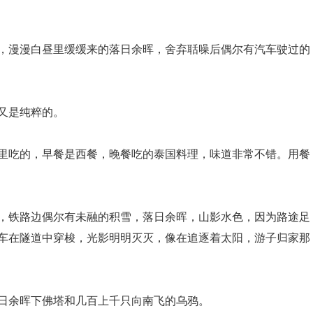
息，漫漫白昼里缓缓来的落日余晖，舍弃聒噪后偶尔有汽车驶过的
又是纯粹的。
店里吃的，早餐是西餐，晚餐吃的泰国料理，味道非常不错。用餐
伏，铁路边偶尔有未融的积雪，落日余晖，山影水色，因为路途足
车在隧道中穿梭，光影明明灭灭，像在追逐着太阳，游子归家那
落日余晖下佛塔和几百上千只向南飞的乌鸦。