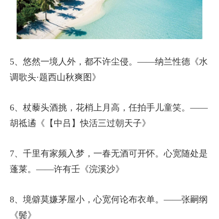
5、悠然一境人外，都不许尘侵。——纳兰性德《水
调歌头·题西山秋爽图》
6、杖藜头酒挑，花梢上月高，任拍手儿童笑。——
胡祗遹《【中吕】快活三过朝天子》
7、千里有家频入梦，一春无酒可开怀。心宽随处是
蓬莱。——许有壬《浣溪沙》
8、境僻莫嫌茅屋小，心宽何论布衣单。——张嗣纲
《鬓》