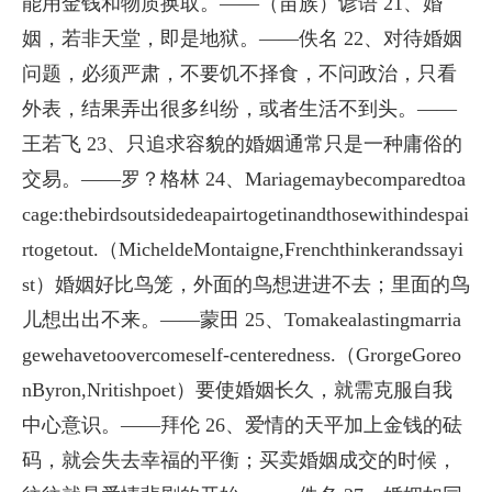
能用金钱和物质换取。——（苗族）谚语 21、婚
姻，若非天堂，即是地狱。——佚名 22、对待婚姻
问题，必须严肃，不要饥不择食，不问政治，只看
外表，结果弄出很多纠纷，或者生活不到头。——
王若飞 23、只追求容貌的婚姻通常只是一种庸俗的
交易。——罗？格林 24、Mariagemaybecomparedtoa
cage:thebirdsoutsidedeapairtogetinandthosewithindespai
rtogetout.（MicheldeMontaigne,Frenchthinkerandssayi
st）婚姻好比鸟笼，外面的鸟想进进不去；里面的鸟
儿想出出不来。——蒙田 25、Tomakealastingmarria
gewehavetoovercomeself-centeredness.（GrorgeGoreo
nByron,Nritishpoet）要使婚姻长久，就需克服自我
中心意识。——拜伦 26、爱情的天平加上金钱的砝
码，就会失去幸福的平衡；买卖婚姻成交的时候，