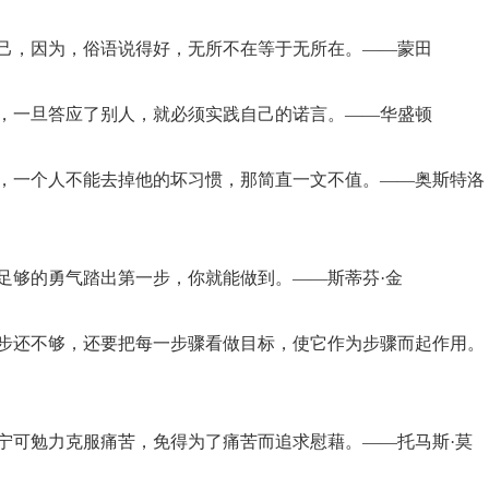
自己，因为，俗语说得好，无所不在等于无所在。——蒙田
人，一旦答应了别人，就必须实践自己的诺言。——华盛顿
人，一个人不能去掉他的坏习惯，那简直一文不值。——奥斯特洛
足够的勇气踏出第一步，你就能做到。——斯蒂芬·金
迈步还不够，还要把每一步骤看做目标，使它作为步骤而起作用。
；宁可勉力克服痛苦，免得为了痛苦而追求慰藉。——托马斯·莫