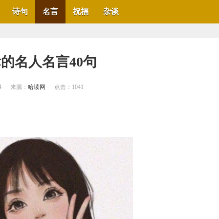
诗句
名言
祝福
杂谈
标的名人名言40句
4
来源：
哈读网
点击：
1041