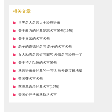
相关文章
​世界名人名言大全经典语录
​关于毅力的经典励志名言警句(16句)
​关于父亲的名言名句
​老子的道德经名句 老子的名言名句
​女人励志名言短句霸气 爱情名句经典十字
短句
​关于持之以恒的名言警句
​马云语录最经典的十句话 马云说过最洗脑
10名言
​曾国藩名言名句
​李鸿章语录经典名言(17句)
​美国心理学家马斯洛名言