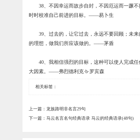
38、不因幸运而故步自封，不因厄运而一蹶
时时校准自己前进的目标。——易卜生
39、过去的，让它过去，永远不要回顾；未
的理想，做我们所应该做的。——茅盾
40、我相信强烈的目标，这种可以使人完成
大因素。——弗烈德利克·b·罗宾森
相关标签：
上一篇：
​龙族路明非名言29句
下一篇：
​马云名言名句经典语录 马云的经典语录(48句)