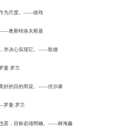
工作为尺度。——徐玮
。——奥斯特洛夫斯基
标，并决心实现它。——歌德
罗曼·罗兰
最美好的目的而设。——伏尔泰
—罗曼·罗兰
求也罢，目标必须明确。——林海鑫