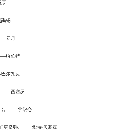
屈原
刘禹锡
——罗丹
——哈伯特
—巴尔扎克
。——西塞罗
出。——拿破仑
们更坚强。――华特·贝基霍