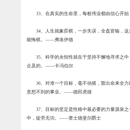
33、在真实的生命里，每桩伟业都由信心开始
34、人生就象弈棋，一步失误，全盘皆输，
能悔棋。——弗洛伊德
35、科学的永恒性就在于坚持不懈地寻求之
企及的。——卡冯伯尔
36、对准一个目标，毫不动摇，豁出命来全
意想不到的事业。——德田虎雄
37、目标的坚定是性格中最必要的力量源泉
中，徒劳无功。——查士德斐尔爵士