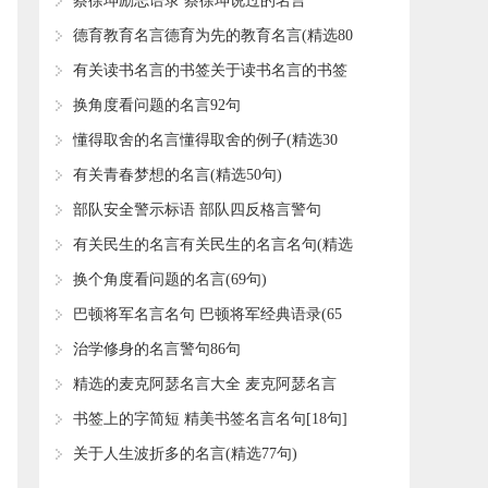
75句)
​蔡徐坤励志语录 蔡徐坤说过的名言
​德育教育名言德育为先的教育名言(精选80
句)
​有关读书名言的书签关于读书名言的书签
(精选85句)
​换角度看问题的名言92句
​懂得取舍的名言懂得取舍的例子(精选30
句)
​有关青春梦想的名言(精选50句)
​部队安全警示标语 部队四反格言警句
​有关民生的名言有关民生的名言名句(精选
95句)
​换个角度看问题的名言(69句)
​巴顿将军名言名句 巴顿将军经典语录(65
句)
​治学修身的名言警句86句
​精选的麦克阿瑟名言大全 麦克阿瑟名言
(精选25句)
​书签上的字简短 精美书签名言名句[18句]
​关于人生波折多的名言(精选77句)