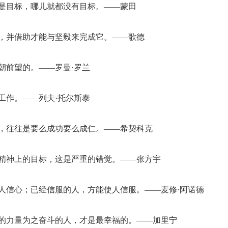
都是目标，哪儿就都没有目标。——蒙田
标，并借助才能与坚毅来完成它。——歌德
朝前望的。——罗曼·罗兰
工作。——列夫·托尔斯泰
的，往往是要么成功要么成仁。——希契科克
到精神上的目标，这是严重的错觉。——张方宇
人信心；已经信服的人，方能使人信服。――麦修·阿诺德
部的力量为之奋斗的人，才是最幸福的。——加里宁