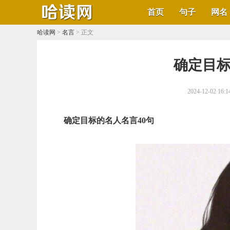
首页
句子
网名
哈读网
>
名言
> 正文
​确定目
2024-12-02 16:1
确定目标的名人名言40句