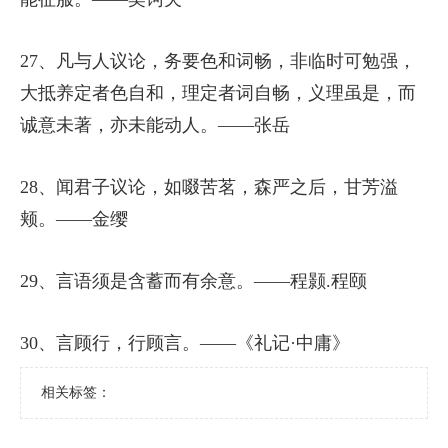
27、凡与人议论，务要色和词畅，非临时可勉强，
大抵养定者色自和，理定者词自畅，义理虽是，而
诚意未著，亦未能动人。——张岳
28、闻君子议论，如啜苦茗，森严之后，甘芳溢
颊。——金缨
29、言语须是含蓄而有余意。——程颢.程颐
30、言顾行，行顾言。——《礼记·中庸》
相关标签：