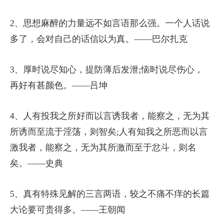
2、思想麻醉的力量远不如言语那么强。一个人话说
多了，会对自己的话信以为真。——巴尔扎克
3、厚时说尽知心，提防薄后发泄;恼时说尽伤心，
再好有甚颜色。——吕坤
4、人有投我之所好而以言诱我者，能察之，无为其
所诱而至流于淫荡，则智矣;人有知我之所恶而以言
激我者，能察之，无为其所激而至于忿斗，则名
矣。——史典
5、真有特殊见解的三言两语，较之不痛不痒的长篇
大论要可贵得多。——王朝闻