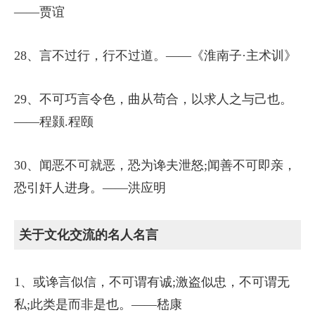
——贾谊
28、言不过行，行不过道。——《淮南子·主术训》
29、不可巧言令色，曲从苟合，以求人之与己也。
——程颢.程颐
30、闻恶不可就恶，恐为谗夫泄怒;闻善不可即亲，
恐引奸人进身。——洪应明
关于文化交流的名人名言
1、或谗言似信，不可谓有诚;激盗似忠，不可谓无
私;此类是而非是也。——嵇康