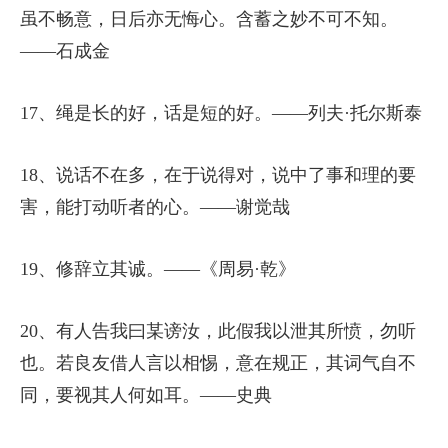
虽不畅意，日后亦无悔心。含蓄之妙不可不知。
——石成金
17、绳是长的好，话是短的好。——列夫·托尔斯泰
18、说话不在多，在于说得对，说中了事和理的要
害，能打动听者的心。——谢觉哉
19、修辞立其诚。——《周易·乾》
20、有人告我曰某谤汝，此假我以泄其所愤，勿听
也。若良友借人言以相惕，意在规正，其词气自不
同，要视其人何如耳。——史典