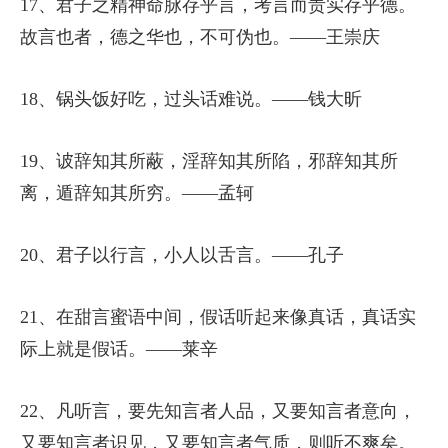
17、君子之精神命脉存乎言，考言而责实存乎德。
故言也者，德之华也，不可伪也。——王崇庆
18、锅头饭好吃，过头话难说。——钱大昕
19、诐辞知其所蔽，淫辞知其所陷，邪辞知其所
离，遁辞知其所穷。——孟轲
20、君子以行言，小人以舌言。——孔子
21、在甜言蜜语中间，假话听起来像真话，真话实
际上就是假话。——莱辛
22、凡听言，要先知言者人品，又要知言者意向，
又要知言者识见，又要知言者气质，则听不爽矣。