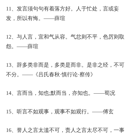
11、发言须句句有着落方好。人于忙处，言或妄
发，所以有悔。——薛瑄
12、与人言，宜和气从容。气忿则不平，色厉则取
怨。——薛瑄
13、辞多类非而是，多类是而非。是非之经，不可
不分。——《吕氏春秋·慎行论·察传》
14、言而当，知也;默而当，亦知也。——荀况
15、听言不如观事，观事不如观行。——傅玄
16、誉人之言太滥不可，责人之言太尽不可，一事