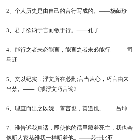
2、个人历史是由自己的言行写成的。——杨献珍
3、君子欲讷于言而敏于行。——孔子
4、能行之者未必能言，能言之者未必能行。——司
马迁
5、文以纪实，浮文所在必删;言当从心，巧言由来
当禁。——《戒浮文巧言谕》
6、理直而出之以婉，善言也，善道也。——吕坤
7、谁告诉我真话，即使他的话里藏着死亡，我也会
像听人家恭维我一样听着他。——莎士比亚