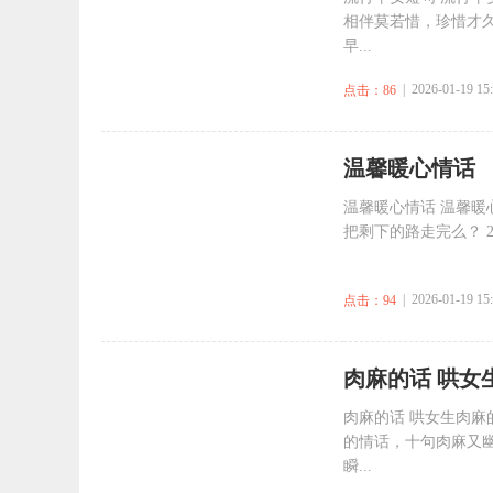
相伴莫若惜，珍惜才久
早...
| 2026-01-19 15
点击：86
​温馨暖心情话
温馨暖心情话 温馨暖
把剩下的路走完么？ 
| 2026-01-19 15
点击：94
​肉麻的话 哄
肉麻的话 哄女生肉麻
的情话，十句肉麻又
瞬...