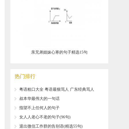
​亲兄弟姐妹心寒的句子精选15句
热门排行
​粤语粗口大全 粤语最狠骂人 广东经典骂人
的话
​叔本华最伟大的一句话
​指望不上任何人的句子
​女人人老心不老的句子(96句)
​退出微信工作群的告别语(精选55句)