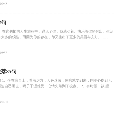
:09:42
2句
一、在这匆忙的人生旅程中，遇见了你，我感动着、快乐着你的付出。生活
太多的残酷，而因为你的存在，却又生出了更多的美丽与安好。 二、...
:06:57
落85句
句 1、坐在窗台上，看着远方，天色迷蒙，黑暗就要到来，刚刚心疼到无
迫自己睡去，嗓子干涩难受，心情失落到了极点。 2、有时候，欲|望
5:04:11