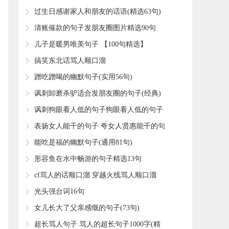
​过生日感谢家人和朋友的话语(精选63句)
​清账催款的句子发朋友圈图片精选90句
​儿子是暖男唯美句子 【100句精选】
​搞笑东北话骂人顺口溜
​蹭吃蹭喝的幽默句子(实用56句)
​讽刺卸磨杀驴适合发朋友圈的句子(经典)
​讽刺狗眼看人低的句子狗眼看人低的句子
(精选28句)
​表扬女人能干的句子 夸女人贤惠能干的句
子(77句)
​能吃是福的幽默句子(通用81句)
​形容鱼在水中畅游的句子精选13句
​cf骂人的话顺口溜 穿越火线骂人顺口溜
​光头强台词16句
​女儿长大了父亲感慨的句子(73句)
​超长骂人句子 骂人的超长句子1000字(精