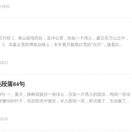
5:29:03
写片段 1、泰山拔地而起，直冲云霄，恰如一个伟人，矗立在万山之中，
 2、高矗云霄的博格达峰上，长年累月戴着白雪的“头巾”，披着白...
:26:17
段落84句
4句 一、夏天，柳树就披挂一身绿云，渲染一片诱人的阴凉，鸣唱一首绿
树嫩绿的叶子，也在阳光中微笑，令人眼前一亮，鲜活极了、生动极了...
:23:31