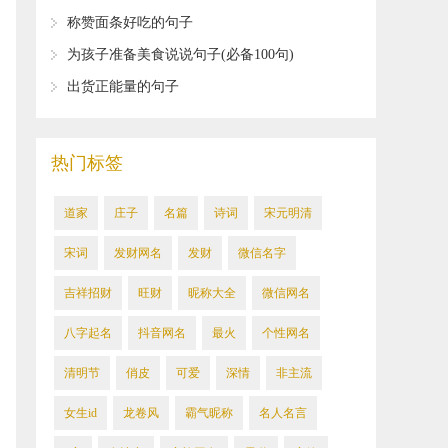
选83句)
​称赞面条好吃的句子
​为孩子准备美食说说句子(必备100句)
​出货正能量的句子
热门标签
道家
庄子
名篇
诗词
宋元明清
宋词
发财网名
发财
微信名字
吉祥招财
旺财
昵称大全
​微信网名
八字起名
抖音网名
​最火
​个性网名
清明节
俏皮
可爱
​深情
​非主流
女生id
龙卷风
霸气昵称
名人名言