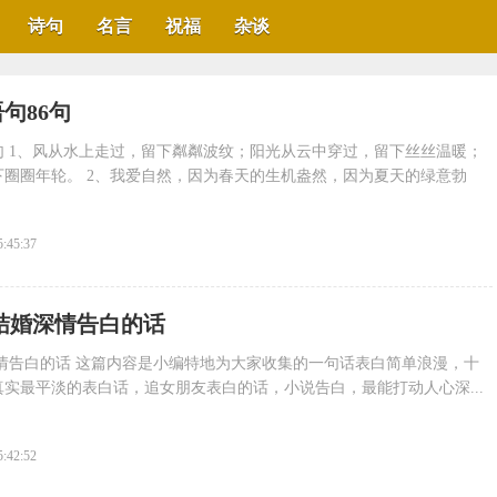
诗句
名言
祝福
杂谈
句86句
句 1、风从水上走过，留下粼粼波纹；阳光从云中穿过，留下丝丝温暖；
圈圈年轮。 2、我爱自然，因为春天的生机盎然，因为夏天的绿意勃
5:45:37
 结婚深情告白的话
情告白的话 这篇内容是小编特地为大家收集的一句话表白简单浪漫，十
实最平淡的表白话，追女朋友表白的话，小说告白，最能打动人心深...
5:42:52