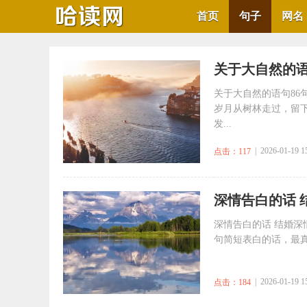
首页
句子
网名
​关于大自然的语
关于大自然的语句86
岁月从树林走过，留下
发...
| 2026-01-19 1
点击：117
​深情告白的话
深情告白的话 结婚深
句简短表白的话，最真
| 2026-01-19 1
点击：184