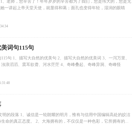
句 1、老师，您辛苦了！年年岁岁的辛苦都为了我们，您是伟大的，您是无
、她一讲起上帝天堂天使，就显得和蔼；面孔也变得年轻，湿润的眼睛
:34:34
美词句115句
115句 1、描写大自然的优美句 2、描写大自然的优美词 3、一泻万里、
浊浪滔滔、震耳欲聋、河水茫茫 4、奇峰叠起、奇峰异洞、奇峰怪
5:31:48
落
文明的段落 1、诚信是一轮朗耀的明月，惟有与信用中国编辑高处的皎洁
生命的真正态度。 2、大海拥有的，不仅仅是一种色彩，它所拥有的...