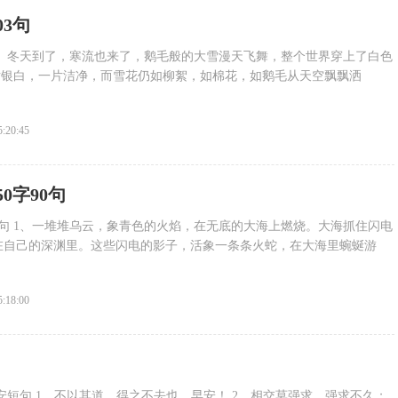
03句
 1、冬天到了，寒流也来了，鹅毛般的大雪漫天飞舞，整个世界穿上了白色
片银白，一片洁净，而雪花仍如柳絮，如棉花，如鹅毛从天空飘飘洒
5:20:45
0字90句
90句 1、一堆堆乌云，象青色的火焰，在无底的大海上燃烧。大海抓住闪电
在自己的深渊里。这些闪电的影子，活象一条条火蛇，在大海里蜿蜒游
5:18:00
安短句 1、不以其道，得之不去也。早安！ 2、相交莫强求，强求不久；