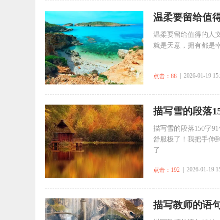
​温柔要留给值
温柔要留给值得的人文
就是天意，拥有都是幸
| 2026-01-19 15
点击：88
​描写雪的段落15
描写雪的段落150字
舒服极了！我把手伸
了...
| 2026-01-19 1
点击：192
​描写教师的语句