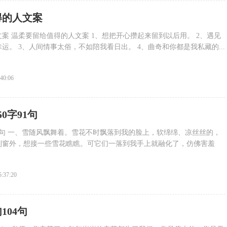
得的人文案
案 温柔要留给值得的人文案 1、想把开心攒起来留到以后用。 2、遇见
运。 3、人间情事太俗，不如陪我看日出。 4、曲奇和你都是我私藏的...
:40:06
0字91句
91句 一、雪随风飘舞着。雪花不时飘落到我的脸上，软绵绵、凉丝丝的，
到窗外，想接一些雪花瞧瞧。可它们一落到我手上就融化了，仿佛害羞
5:37:20
104句