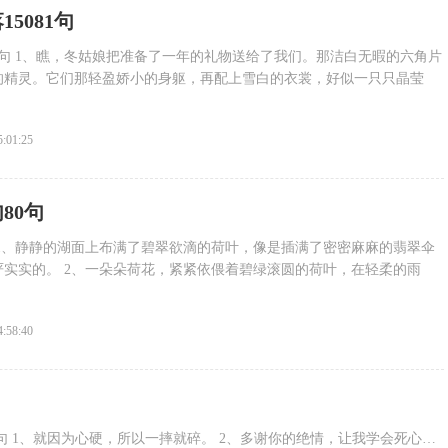
5081句
81句 1、瞧，冬姑娘把准备了一年的礼物送给了我们。那洁白无暇的六角片
的精灵。它们那轻盈娇小的身躯，再配上雪白的衣裳，好似一只只晶莹
5:01:25
80句
 1、静静的湖面上布满了碧翠欲滴的荷叶，像是插满了密密麻麻的翡翠伞
实实的。 2、一朵朵荷花，紧紧依偎着碧绿滚圆的荷叶，在轻柔的雨
4:58:40
句 1、就因为心硬，所以一摔就碎。 2、多谢你的绝情，让我学会死心…