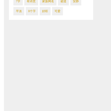
​7字
​有诗意
家族网名
​霸道
安静
平淡
8个字
​好听
​可爱