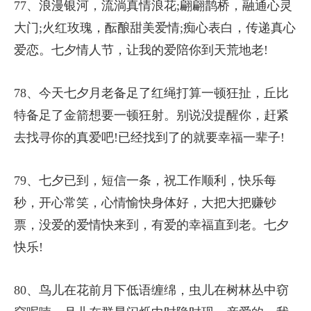
77、浪漫银河，流淌真情浪花;翩翩鹊桥，融通心灵
大门;火红玫瑰，酝酿甜美爱情;痴心表白，传递真心
爱恋。七夕情人节，让我的爱陪你到天荒地老!
78、今天七夕月老备足了红绳打算一顿狂扯，丘比
特备足了金箭想要一顿狂射。别说没提醒你，赶紧
去找寻你的真爱吧!已经找到了的就要幸福一辈子!
79、七夕已到，短信一条，祝工作顺利，快乐每
秒，开心常笑，心情愉快身体好，大把大把赚钞
票，没爱的爱情快来到，有爱的幸福直到老。七夕
快乐!
80、鸟儿在花前月下低语缠绵，虫儿在树林丛中窃