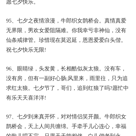
愿七夕快乐。
95、七夕之夜情浪漫，牛郎织女鹊桥会。真情真爱
无界限，男欢女爱阻隔难。你我幸亏非神仙，没有
仙条戒律管。珍惜现在莫迟延，恩恩爱爱白头偕。
祝七夕快乐无限!
96、眼睛绿，头发黄，长相酷似灰太狼。没有车，
没有房，但有一副好心肠;风里来，雨里往，只为追
求红太狼。七夕节了，哥们，追到红狼了吗?愿忙中
有乐天天喜洋洋!
97、七夕到来真开怀，对对情侣笑开颜。牛郎织女
鹊桥会，天上人间共缠绵。手牵手儿心连心，幸福
的歌儿唱不完。只愿天天能相伴，白头偕老到永