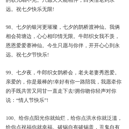
远。祝七夕快乐无限!
98、七夕的银河更璀璨，七夕的鹊桥渡神仙。我俩
相会荷塘边，心心相印情无限。牛郎织女我不羡，
恩恩爱爱赛神仙。今生只愿与你伴，开开心心到永
远。祝七夕节快乐!
99、七夕夜，牛郎织女鹊桥会，老夫老妻秀恩爱。
亲爱的，你是最棒的!幸好有你一路陪我，我愿牵你
的手既共苦又同甘一直走下去!拥你吻你轻声对你
说：“情人节快乐”!
100、给你点阳光你就灿烂，给你点洪水你就泛滥，
给你点祝福你就幸福。破锅自有破锅盖，丑鬼自有