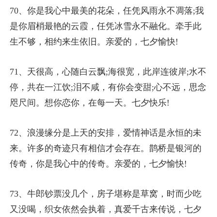
70、你是我心中最美的花朵，任凭风雨永不凋落;我
是你眉梢最艳的云霞，任凭冰雪永不融化。牵手此
生不够，相约来生依旧。亲爱的，七夕愉快!
71、天很高，心随白云飘;海很宽，此岸连彼岸;水不
停，共在一江饮;泪不咸，有你会变甜;心不远，思念
咫尺间。想你恋你，在每一天。七夕快乐!
72、浪漫缘分是上天的安排，爱情神话是永恒的未
来。许多的奇迹只有相信才会存在。鹊桥是银河的
传奇，你是我心中的传奇。亲爱的，七夕愉快!
73、牛郎钞票没几个，房子堪称是草窝，时而少吃
又没喝，织女依然会执着，真爱千古来传说，七夕