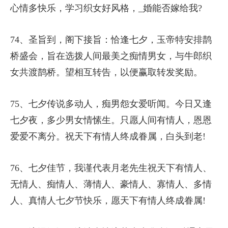
心情多快乐，学习织女好风格，_婚能否嫁给我?
74、圣旨到，阁下接旨：恰逢七夕，玉帝特安排鹊
桥盛会，旨在选拨人间最美之痴情男女，与牛郎织
女共渡鹊桥。望相互转告，以便赢取转发奖励。
75、七夕传说多动人，痴男怨女爱听闻。今日又逢
七夕夜，多少男女情愫生。只愿人间有情人，恩恩
爱爱不离分。祝天下有情人终成眷属，白头到老!
76、七夕佳节，我谨代表月老先生祝天下有情人、
无情人、痴情人、薄情人、豪情人、寡情人、多情
人、真情人七夕节快乐，愿天下有情人终成眷属!