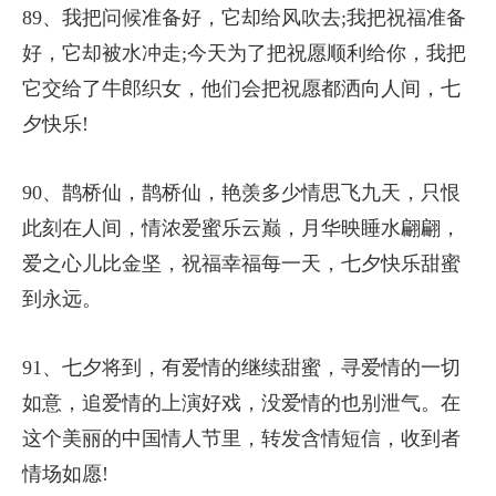
89、我把问候准备好，它却给风吹去;我把祝福准备
好，它却被水冲走;今天为了把祝愿顺利给你，我把
它交给了牛郎织女，他们会把祝愿都洒向人间，七
夕快乐!
90、鹊桥仙，鹊桥仙，艳羡多少情思飞九天，只恨
此刻在人间，情浓爱蜜乐云巅，月华映睡水翩翩，
爱之心儿比金坚，祝福幸福每一天，七夕快乐甜蜜
到永远。
91、七夕将到，有爱情的继续甜蜜，寻爱情的一切
如意，追爱情的上演好戏，没爱情的也别泄气。在
这个美丽的中国情人节里，转发含情短信，收到者
情场如愿!