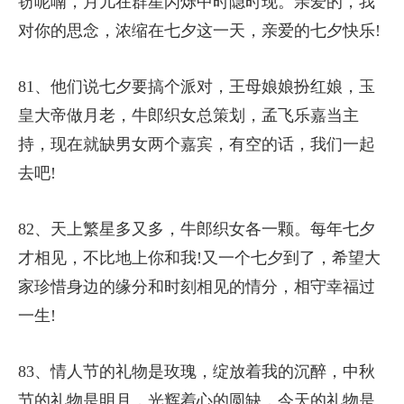
窃呢喃，月儿在群星闪烁中时隐时现。亲爱的，我
对你的思念，浓缩在七夕这一天，亲爱的七夕快乐!
81、他们说七夕要搞个派对，王母娘娘扮红娘，玉
皇大帝做月老，牛郎织女总策划，孟飞乐嘉当主
持，现在就缺男女两个嘉宾，有空的话，我们一起
去吧!
82、天上繁星多又多，牛郎织女各一颗。每年七夕
才相见，不比地上你和我!又一个七夕到了，希望大
家珍惜身边的缘分和时刻相见的情分，相守幸福过
一生!
83、情人节的礼物是玫瑰，绽放着我的沉醉，中秋
节的礼物是明月，光辉着心的圆缺，今天的礼物是