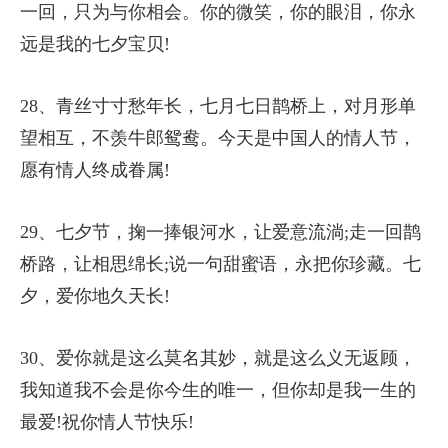
一回，只为与你相会。你的微笑，你的眼泪，你永
远是我的七夕宝贝!
28、青丝寸寸愁年长，七月七日鹊桥上，对月形单
望相互，不羡牛郎鸳鸯。今天是中国人的情人节，
愿有情人终成眷属!
29、七夕节，掬一捧银河水，让爱意流淌;走一回鹊
桥路，让相思绵长;说一句甜蜜语，永把你珍藏。七
夕，爱你地久天长!
30、爱你就是这么莫名其妙，就是这么义无返顾，
我知道我不会是你今生的唯一，但你却是我一生的
最爱!祝你情人节快乐!