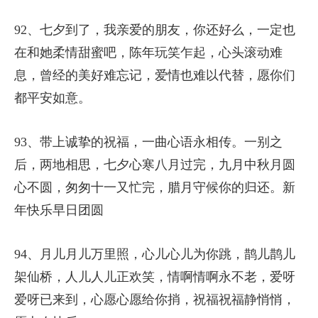
92、七夕到了，我亲爱的朋友，你还好么，一定也
在和她柔情甜蜜吧，陈年玩笑乍起，心头滚动难
息，曾经的美好难忘记，爱情也难以代替，愿你们
都平安如意。
93、带上诚挚的祝福，一曲心语永相传。一别之
后，两地相思，七夕心寒八月过完，九月中秋月圆
心不圆，匆匆十一又忙完，腊月守候你的归还。新
年快乐早日团圆
94、月儿月儿万里照，心儿心儿为你跳，鹊儿鹊儿
架仙桥，人儿人儿正欢笑，情啊情啊永不老，爱呀
爱呀已来到，心愿心愿给你捎，祝福祝福静悄悄，