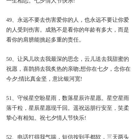
一生相恋。七夕情人节快乐!
49、永远不要去伤害爱你的人，也永远不要让你爱
的人受到伤害。成熟不是看你的年龄有多大，而是
看你的肩膀能挑起多重的责任。
50、让风儿吹去我最深的思念，云儿送去我甜蜜的
祝愿，喜鹊捎去我炙热的亲吻;想你在七夕，念你在
今夕;情比真金坚，意比银河宽!
51、守候星空盼星雨，数落星辰许星愿。星空星雨
落千粒，星辰星愿现千回。遥祝远朋行安至，笑柔
挚心有相知。祝七夕情人节快乐!
52、电话打得我气喘，短信按到手都软，三天两头