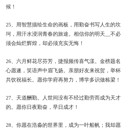
候！
25、用智慧描绘生命的画板，用勤奋书写人生的坎
坷，用汗水浸润青春的旅途。相信你的明天__不必
须会灿烂辉煌，却必须充实无悔！
26、六月鲜花尽芬芳，捷报频传喜气漾。金榜题名
心愿遂，笑语声中眉飞扬。亲朋好友来祝贺，举杯
共饮祝福长。愿你学府再努力，博学多识做栋梁！
27、天道酬勤。人世间没有不经过勤劳而成为天才
的。愿你日夜勤奋，早日成才！
28、你愿在浩淼的世界里，成为一叶船帆；我却愿