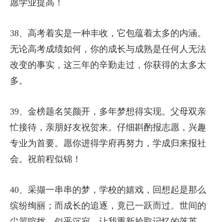
愿学业提高！
38、高考着实是一种丰收，它包蕴着太多的内涵。
无论高考成绩如何，你的成长与成熟是任何人无法
改变的事实，这三年的辛勤走过，你获得的太多太
多。
39、金榜题名笑颜开，多年梦想得实现。父母双亲
忙接待，亲朋好友祝贺来。仔细斟酌报志愿，兴趣
专业为首要。愿你进得学府再努力，学成归来报社
会。祝前程似锦！
40、采撷一串串的梦，学校的嬉戏，回想起是那么
缤纷绚丽；而成长的追逐，竟已一跃而过。世间的
尘嚣喧扰，似乎沉寂，让我重新拾取记忆的落英。