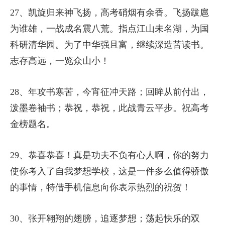
27、凯旋归来神飞扬，高考硝烟有余香。飞扬跋扈
为谁雄，一战成名震八荒。指点江山未名湖，为国
科研清华园。为了中华强且富，继续深造苦读书。
志存高远，一览众山小！
28、年攻书寒苦，今宵征冲天路；回眸从前付出，
泼墨卷袖书；恭祝，恭祝，此战青云平步。祝高考
金榜题名。
29、恭喜恭喜！真是功夫不负有心人啊，你的努力
使你考入了自我梦想学校，这是一件多么值得骄傲
的事情，特借手机信息向你表示热烈的祝贺！
30、张开翱翔的翅膀，追逐梦想；荡起快乐的双