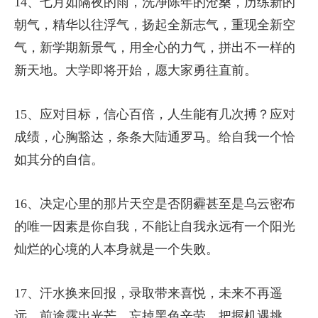
14、七月如隔夜的雨，洗净陈年的沧桑，历练新的
朝气，精华以往浮气，扬起全新志气，重现全新空
气，新学期新景气，用全心的力气，拼出不一样的
新天地。大学即将开始，愿大家勇往直前。
15、应对目标，信心百倍，人生能有几次搏？应对
成绩，心胸豁达，条条大陆通罗马。给自我一个恰
如其分的自信。
16、决定心里的那片天空是否阴霾甚至是乌云密布
的唯一因素是你自我，不能让自我永远有一个阳光
灿烂的心境的人本身就是一个失败。
17、汗水换来回报，录取带来喜悦，未来不再遥
远，前途露出光芒，忘掉黑色辛劳，把握机遇挑