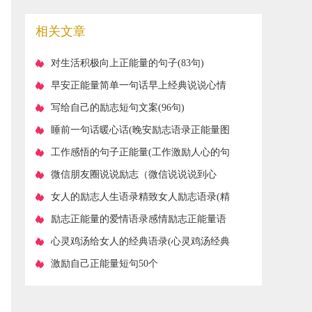
相关文章
​对生活积极向上正能量的句子(83句)
​早安正能量简单一句话早上经典说说心情
短语(82句)
​写给自己的励志短句文案(96句)
​睡前一句话暖心话(晚安励志语录正能量图
片)
​工作感悟的句子正能量(工作激励人心的句
子正能量)
​微信朋友圈说说励志（微信说说说到心
坎）
​女人的励志人生语录精致女人励志语录(精
选79句)
​励志正能量的爱情语录感情励志正能量语
录(精选80句)
​心灵鸡汤给女人的经典语录(心灵鸡汤经典
语录励志)
​激励自己正能量短句50个