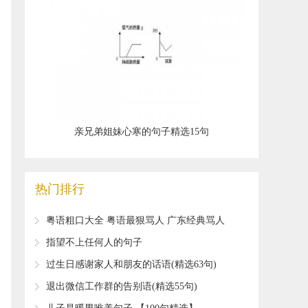
​亲兄弟姐妹心寒的句子精选15句
热门排行
​粤语粗口大全 粤语最狠骂人 广东经典骂人
的话
​指望不上任何人的句子
​过生日感谢家人和朋友的话语(精选63句)
​退出微信工作群的告别语(精选55句)