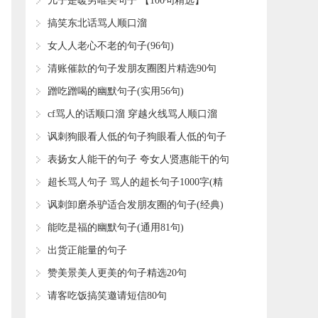
​儿子是暖男唯美句子 【100句精选】
​搞笑东北话骂人顺口溜
​女人人老心不老的句子(96句)
​清账催款的句子发朋友圈图片精选90句
​蹭吃蹭喝的幽默句子(实用56句)
​cf骂人的话顺口溜 穿越火线骂人顺口溜
​讽刺狗眼看人低的句子狗眼看人低的句子
(精选28句)
​表扬女人能干的句子 夸女人贤惠能干的句
子(77句)
​超长骂人句子 骂人的超长句子1000字(精
选83句)
​讽刺卸磨杀驴适合发朋友圈的句子(经典)
​能吃是福的幽默句子(通用81句)
​出货正能量的句子
​赞美景美人更美的句子精选20句
​请客吃饭搞笑邀请短信80句